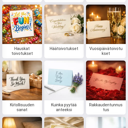
Hauskat
Häätoivotukset
Vuosipäivätoivotu
toivotukset
kset
Kiitollisuuden
Kuinka pyytää
Rakkaudentunnus
sanat
anteeksi
tus