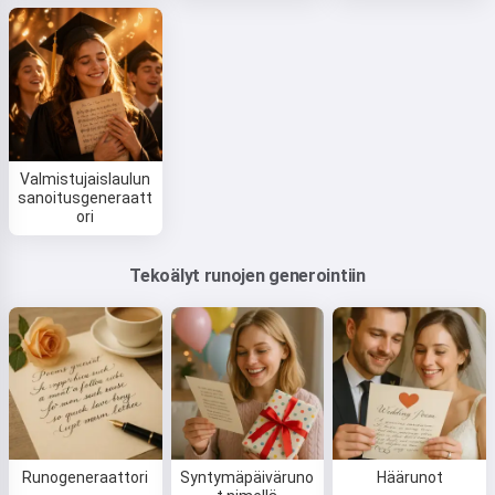
Valmistujaislaulun
sanoitusgeneraatt
ori
Tekoälyt runojen generointiin
Hei 👋
Voin luoda lauluja, kirjoittaa runoja
ja onnitteluja 🥰
Runogeneraattori
Syntymäpäiväruno
Häärunot