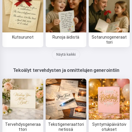
Kutsurunot
Runoja äidistä
Sotarunogeneraat
tori
Näytä kaikki
Tekoälyt tervehdysten ja onnittelujen generointiin
Tervehdysgeneraa
Tekstigeneraattori
Syntymäpäivätoiv
ttori
netissä
otukset