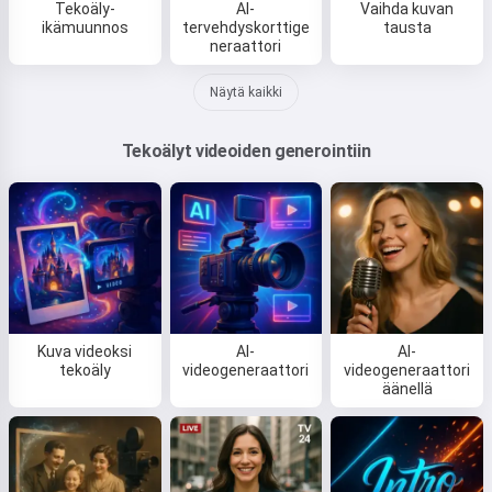
Tekoäly-
AI-
Vaihda kuvan
ikämuunnos
tervehdyskorttige
tausta
neraattori
Näytä kaikki
Tekoälyt videoiden generointiin
Kuva videoksi
AI-
AI-
tekoäly
videogeneraattori
videogeneraattori
äänellä