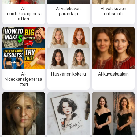
AI-
AI-valokuvan
AI-valokuvien
muotokuvagenera
parantaja
entisöinti
attori
AI-
Hiusvärien kokeilu
AI-kuvaskaalain
videokansigeneraa
ttori