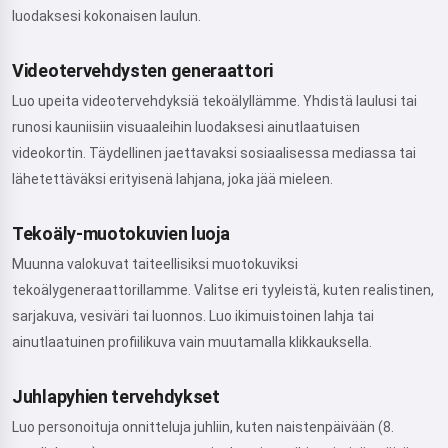
luodaksesi kokonaisen laulun.
Videotervehdysten generaattori
Luo upeita videotervehdyksiä tekoälyllämme. Yhdistä laulusi tai
runosi kauniisiin visuaaleihin luodaksesi ainutlaatuisen
videokortin. Täydellinen jaettavaksi sosiaalisessa mediassa tai
lähetettäväksi erityisenä lahjana, joka jää mieleen.
Tekoäly-muotokuvien luoja
Muunna valokuvat taiteellisiksi muotokuviksi
tekoälygeneraattorillamme. Valitse eri tyyleistä, kuten realistinen,
sarjakuva, vesiväri tai luonnos. Luo ikimuistoinen lahja tai
ainutlaatuinen profiilikuva vain muutamalla klikkauksella.
Juhlapyhien tervehdykset
Luo personoituja onnitteluja juhliin, kuten naistenpäivään (8.