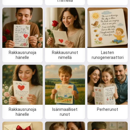
t nimellä
Kokeile
Hyväksyn:
Käyttöehdot
,
Tietosuojaseloste
,
Palautuskäytäntö
Rakkausrunoja
Rakkausrunot
Lasten
hänelle
nimellä
runogeneraattori
Rakkausrunoja
Isänmaalliset
Perherunot
hänelle
runot