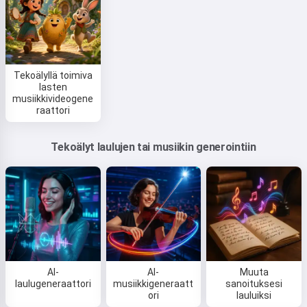
Tekoälyllä toimiva
lasten
musiikkivideogene
raattori
Tekoälyt laulujen tai musiikin generointiin
AI-
AI-
Muuta
laulugeneraattori
musiikkigeneraatt
sanoituksesi
ori
lauluiksi