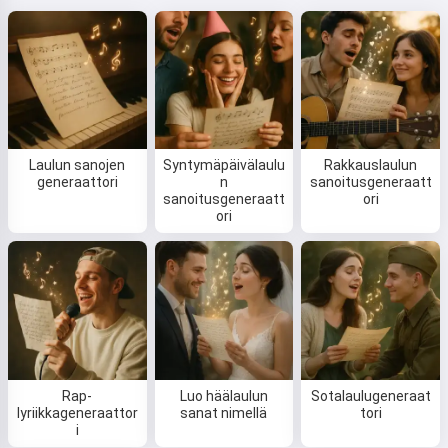
Laulun sanojen
Syntymäpäivälaulu
Rakkauslaulun
generaattori
n
sanoitusgeneraatt
sanoitusgeneraatt
ori
ori
Rap-
Luo häälaulun
Sotalaulugeneraat
lyriikkageneraattor
sanat nimellä
tori
i