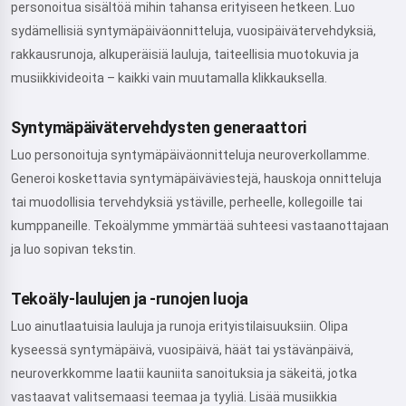
personoitua sisältöä mihin tahansa erityiseen hetkeen. Luo
sydämellisiä syntymäpäiväonnitteluja, vuosipäivätervehdyksiä,
rakkausrunoja, alkuperäisiä lauluja, taiteellisia muotokuvia ja
musiikkivideoita – kaikki vain muutamalla klikkauksella.
Syntymäpäivätervehdysten generaattori
Luo personoituja syntymäpäiväonnitteluja neuroverkollamme.
Generoi koskettavia syntymäpäiväviestejä, hauskoja onnitteluja
tai muodollisia tervehdyksiä ystäville, perheelle, kollegoille tai
kumppaneille. Tekoälymme ymmärtää suhteesi vastaanottajaan
ja luo sopivan tekstin.
Tekoäly-laulujen ja -runojen luoja
Luo ainutlaatuisia lauluja ja runoja erityistilaisuuksiin. Olipa
kyseessä syntymäpäivä, vuosipäivä, häät tai ystävänpäivä,
neuroverkkomme laatii kauniita sanoituksia ja säkeitä, jotka
vastaavat valitsemaasi teemaa ja tyyliä. Lisää musiikkia