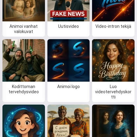
Animoi vanhat
Uutisvideo
Video-intron tekijä
valokuvat
Kodittoman
Animoi logo
Luo
tervehdysvideo
videotervehdyskor
tti