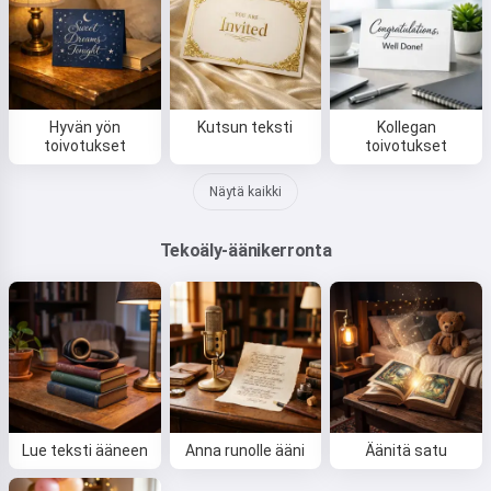
Hyvän yön
Kutsun teksti
Kollegan
toivotukset
toivotukset
Näytä kaikki
Tekoäly-äänikerronta
Lue teksti ääneen
Anna runolle ääni
Äänitä satu