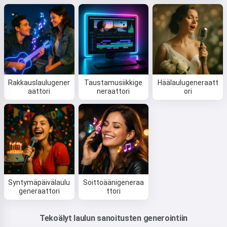
Rakkauslaulugener
Taustamusiikkige
Häälaulugeneraatt
aattori
neraattori
ori
Syntymäpäivälaulu
Soittoäänigeneraa
generaattori
ttori
Tekoälyt laulun sanoitusten generointiin