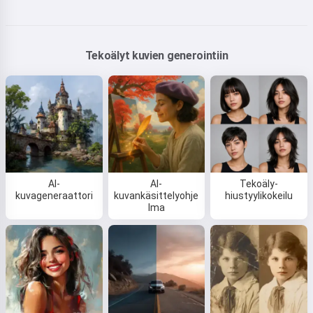
Tekoälyt kuvien generointiin
AI-
AI-
Tekoäly-
kuvageneraattori
kuvankäsittelyohje
hiustyylikokeilu
lma