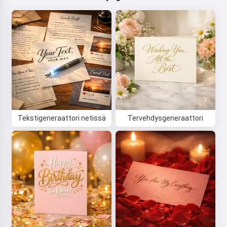
Tekstigeneraattori netissä
Tervehdysgeneraattori