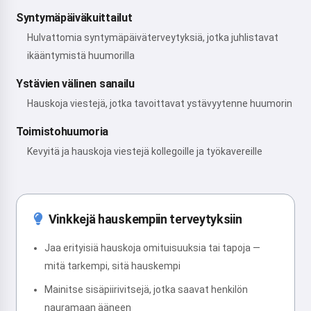
Syntymäpäiväkuittailut
Hulvattomia syntymäpäiväterveytyksiä, jotka juhlistavat
ikääntymistä huumorilla
Ystävien välinen sanailu
Hauskoja viestejä, jotka tavoittavat ystävyytenne huumorin
Toimistohuumoria
Kevyitä ja hauskoja viestejä kollegoille ja työkavereille
Vinkkejä hauskempiin terveytyksiin
Jaa erityisiä hauskoja omituisuuksia tai tapoja —
mitä tarkempi, sitä hauskempi
Mainitse sisäpiirivitsejä, jotka saavat henkilön
nauramaan ääneen