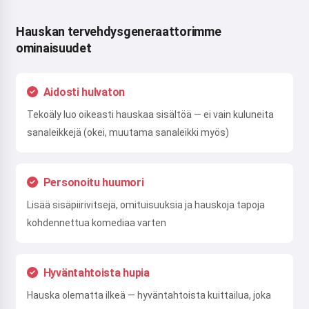
Hauskan tervehdysgeneraattorimme
ominaisuudet
Aidosti hulvaton
Tekoäly luo oikeasti hauskaa sisältöä — ei vain kuluneita
sanaleikkejä (okei, muutama sanaleikki myös)
Personoitu huumori
Lisää sisäpiirivitsejä, omituisuuksia ja hauskoja tapoja
kohdennettua komediaa varten
Hyväntahtoista hupia
Hauska olematta ilkeä — hyväntahtoista kuittailua, joka