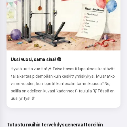
Uusi vuosi, sama sinä! 😅
Hyvää uutta vuotta! 🎆 Toivottavasti lupauksesi kestävät
tällä kertaa pidempään kuin keskittymiskykysi. Muistatko
viime vuoden, kun lopetit kuntosalin tammikuussa? No,
salilla on edelleen kuvasi 'kadonneet'-taululla 🏋️ Tässä on
uusi yritys! 🥂
Tutustu muihin tervehdysgeneraattoreihin