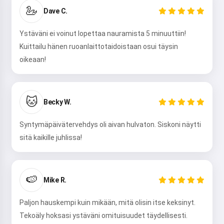
🦢
Dave C.
Ystäväni ei voinut lopettaa nauramista 5 minuuttiin!
Kuittailu hänen ruoanlaittotaidoistaan osui täysin
oikeaan!
🐱
Becky W.
Syntymäpäivätervehdys oli aivan hulvaton. Siskoni näytti
sitä kaikille juhlissa!
🍉
Mike R.
Paljon hauskempi kuin mikään, mitä olisin itse keksinyt.
Tekoäly hoksasi ystäväni omituisuudet täydellisesti.