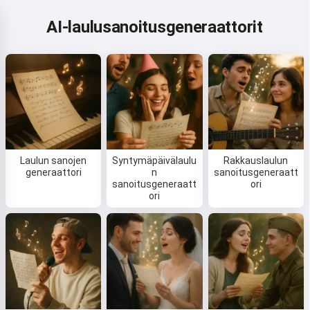
AI-laulusanoitusgeneraattorit
Laulun sanojen
Syntymäpäivälaulu
Rakkauslaulun
generaattori
n
sanoitusgeneraatt
sanoitusgeneraatt
ori
ori