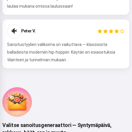
laulaa mukana omissa lauluissaan!
Hei 👋
🐠
Peter V.
Voin luoda lauluja, kirjoittaa runoja
ja onnitteluja 🥰
Sanoitustyylien valikoima on vaikuttava — klassisista
balladeista moderniin hip-hoppiin. Käytän eri esiasetuksia
tilanteen ja tunnelman mukaan.
Kokeile
Hyväksyn:
Käyttöehdot
,
Tietosuojaseloste
,
Palautuskäytäntö
Valitse sanoitusgeneraattori — Syntymäpäivä,