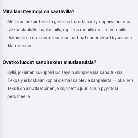
Mitä lauluteemoja on saatavilla?
Meillä on erikoistuneita generaattoreita syntymäpäivälauluille,
rakkauslauluille, häälauluille, räpille ja monille muille teemoille.
Jokainen on optimoitu luomaan parhaat sanoitukset kyseiseen
tilanteeseen.
Ovatko luodut sanoitukset ainutlaatuisia?
Kyllä, jokainen sukupolvi luo täysin alkuperäisiä sanoituksia.
Tekoäly ei koskaan kopioi olemassa olevia kappaleita — jokainen
teksti on ainutlaatuinen ja kirjoitettu juuri sinun pyyntösi
perusteella.