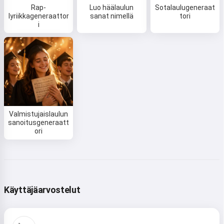
Rap-
Luo häälaulun
Sotalaulugeneraat
lyriikkageneraattor
sanat nimellä
tori
i
Valmistujaislaulun
sanoitusgeneraatt
ori
Käyttäjäarvostelut