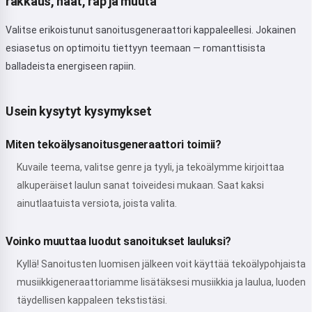
rakkaus, häät, rap ja muuta
Valitse erikoistunut sanoitusgeneraattori kappaleellesi. Jokainen
esiasetus on optimoitu tiettyyn teemaan — romanttisista
balladeista energiseen rapiin.
Usein kysytyt kysymykset
Miten tekoälysanoitusgeneraattori toimii?
Kuvaile teema, valitse genre ja tyyli, ja tekoälymme kirjoittaa
alkuperäiset laulun sanat toiveidesi mukaan. Saat kaksi
ainutlaatuista versiota, joista valita.
Voinko muuttaa luodut sanoitukset lauluksi?
Kyllä! Sanoitusten luomisen jälkeen voit käyttää tekoälypohjaista
musiikkigeneraattoriamme lisätäksesi musiikkia ja laulua, luoden
täydellisen kappaleen tekstistäsi.