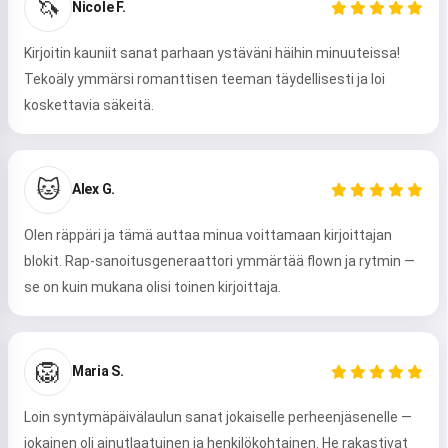
🦄
Nicole F.
Kirjoitin kauniit sanat parhaan ystäväni häihin minuuteissa!
Tekoäly ymmärsi romanttisen teeman täydellisesti ja loi
koskettavia säkeitä.
🐱
Alex G.
Olen räppäri ja tämä auttaa minua voittamaan kirjoittajan
blokit. Rap-sanoitusgeneraattori ymmärtää flown ja rytmin —
se on kuin mukana olisi toinen kirjoittaja.
🦁
Maria S.
Loin syntymäpäivälaulun sanat jokaiselle perheenjäsenelle —
jokainen oli ainutlaatuinen ja henkilökohtainen. He rakastivat