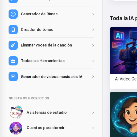
Generador de Rimas
Toda la IA 
Creador de tonos
Eliminar voces de la canción
Todas las Herramientas
Generador de videos musicales IA
AI Video G
NUESTROS PROYECTOS
Asistencia de estudio
Cuentos para dormir