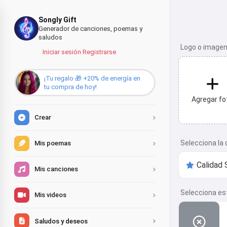
Songly Gift
Generador de canciones, poemas y
saludos
Logo o imagen
Iniciar sesión
·
Registrarse
¡Tu regalo 🎁 +20% de energía en
tu compra de hoy!
Agregar fo
Crear
Selecciona la 
Mis poemas
Mis canciones
Selecciona est
Mis videos
Saludos y deseos