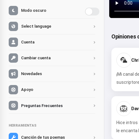
Modo oscuro
Select language
Opiniones 
Cuenta
Cambiar cuenta
🦜
Chri
Novedades
¡Mi canal 
suscriptore
Apoyo
Preguntas Frecuentes
🦁
Dav
Hice intros
HERRAMIENTAS
le encanta 
Canción de tus poemas