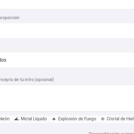
proporción
ncepto de tu intro (opcional)
 Neón
🌊
Metal Líquido
🔥
Explosión de Fuego
❄️
Cristal de Hie