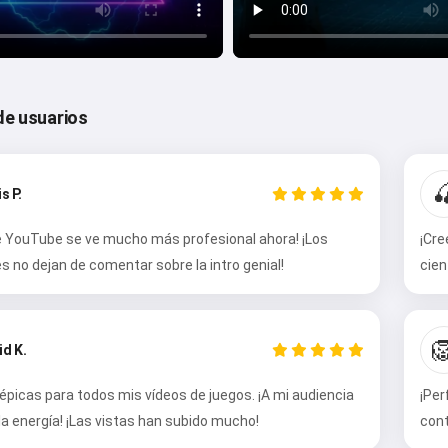
de usuarios

s P.
de YouTube se ve mucho más profesional ahora! ¡Los
¡Cre
s no dejan de comentar sobre la intro genial!
cien

id K.
 épicas para todos mis vídeos de juegos. ¡A mi audiencia
¡Per
la energía! ¡Las vistas han subido mucho!
cont