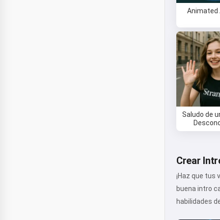
Animated 
Saludo de u
Descono
Crear Int
¡Haz que tus 
buena intro c
habilidades de