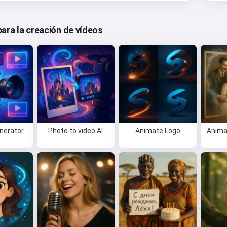
para la creación de vídeos
enerator
Photo to video AI
Animate Logo
Anima