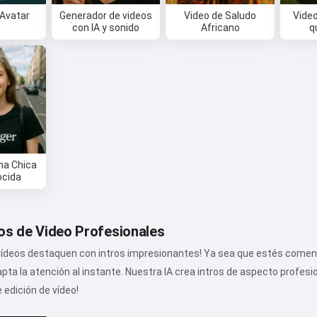
Hola 👋
Avatar
Generador de videos
Video de Saludo
Vide
Puedo crear canciones, escribir
con IA y sonido
Africano
q
poemas y felicitaciones 🥰
Pruébalo
Acepto:
Términos de Servicio
,
na Chica
Política de Privacidad
,
cida
Política de Reembolso
ros de Video Profesionales
vídeos destaquen con intros impresionantes! Ya sea que estés comen
apta la atención al instante. Nuestra IA crea intros de aspecto profesi
 edición de vídeo!