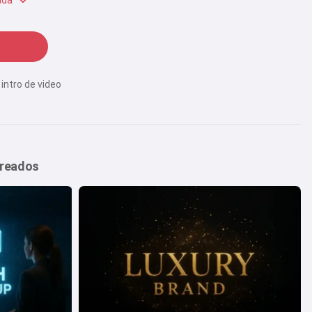
ada
 intro de video
creados