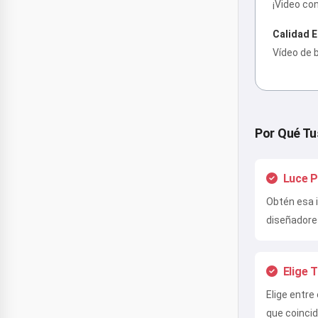
¡Video co
Calidad 
Vídeo de 
Por Qué Tu
Luce P
Obtén esa i
diseñadore
Elige 
Elige entre
que coinci