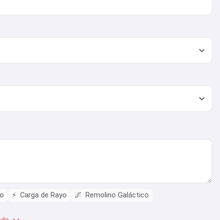
lo
⚡
Carga de Rayo
🌌
Remolino Galáctico