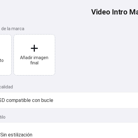
Video Intro M
 de la marca
Añadir imagen
to
final
calidad
ilo
Sin estilización