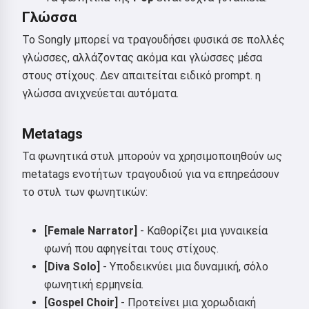
Γλώσσα
Γεια σας 👋
Μπορώ να δημιουργήσω
Το Songly μπορεί να τραγουδήσει φυσικά σε πολλές
τραγούδια, να γράψω ποιήματα
γλώσσες, αλλάζοντας ακόμα και γλώσσες μέσα
και ευχές 🥰
στους στίχους. Δεν απαιτείται ειδικό prompt. η
γλώσσα ανιχνεύεται αυτόματα.
Metatags
Δοκιμάστε το
Τα φωνητικά στυλ μπορούν να χρησιμοποιηθούν ως
metatags ενοτήτων τραγουδιού για να επηρεάσουν
Αποδέχομαι:
Όροι Χρήσης
,
το στυλ των φωνητικών:
Πολιτική Απορρήτου
,
Πολιτική Επιστροφών
[Female Narrator]
- Καθορίζει μια γυναικεία
φωνή που αφηγείται τους στίχους.
[Diva Solo]
- Υποδεικνύει μια δυναμική, σόλο
φωνητική ερμηνεία.
[Gospel Choir]
- Προτείνει μια χορωδιακή