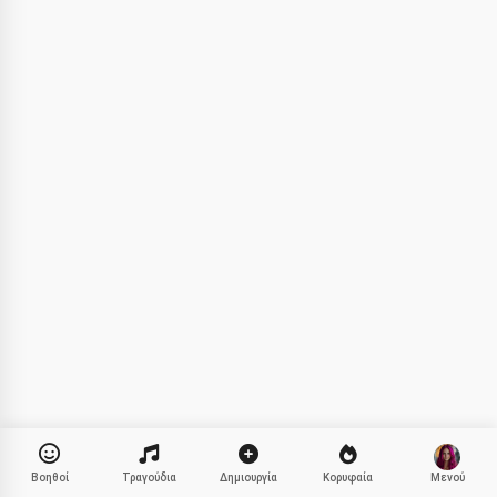
Μπορώ να δημιουργήσω
τραγούδια, να γράψω ποιήματα
και ευχές 🥰
Δοκιμάστε το
Αποδέχομαι:
Όροι Χρήσης
,
Πολιτική Απορρήτου
,
Πολιτική Επιστροφών
Βοηθοί
Τραγούδια
Δημιουργία
Κορυφαία
Μενού