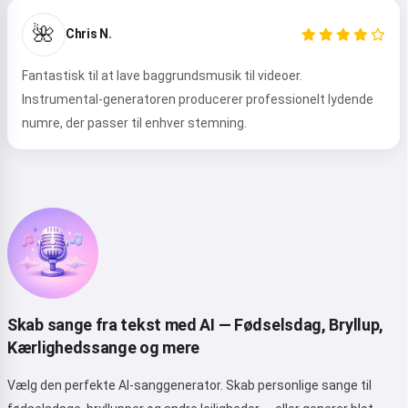
Hej 👋
🌺
Jeg kan lave sange, skrive digte og
Chris N.
lykønskninger 🥰
Fantastisk til at lave baggrundsmusik til videoer.
Instrumental-generatoren producerer professionelt lydende
numre, der passer til enhver stemning.
Prøv det
Jeg accepterer:
Servicevilkår
,
Privatlivspolitik
,
Refunderingspolitik
Skab sange fra tekst med AI — Fødselsdag, Bryllup,
Kærlighedssange og mere
Vælg den perfekte AI-sanggenerator. Skab personlige sange til