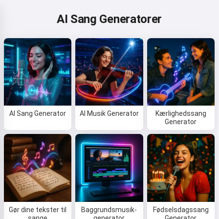
AI Sang Generatorer
AI Sang Generator
AI Musik Generator
Kærlighedssang
Generator
Gør dine tekster til
Baggrundsmusik-
Fødselsdagssang
sange
generator
Generator