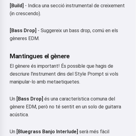
[Build]
- Indica una secció instrumental de creixement
(in crescendo).
[Bass Drop]
- Suggereix un bass drop, comú en els
gèneres EDM.
Hola 👋
Puc crear cançons, escriure
Mantingues el gènere
poemes i felicitacions 🥰
El gènere és important! És possible que hagis de
descriure l'instrument dins del Style Prompt si vols
manipular-lo amb metaetiquetes.
Prova-ho
Un
[Bass Drop]
és una característica comuna del
gènere EDM, però no té sentit en un solo de guitarra
Accepto:
Termes del servei
,
acústica.
Política de privadesa
,
Política de reemborsament
Un
[Bluegrass Banjo Interlude]
serà més fàcil