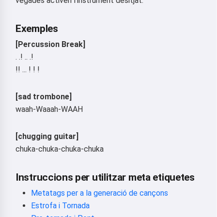
vegades activen l'instrument desitjat.
Exemples
[Percussion Break]
. .! .. .!
!! ... ! ! !
[sad trombone]
waah-Waaah-WAAH
[chugging guitar]
chuka-chuka-chuka-chuka
Instruccions per utilitzar meta etiquetes
Metatags per a la generació de cançons
Estrofa i Tornada