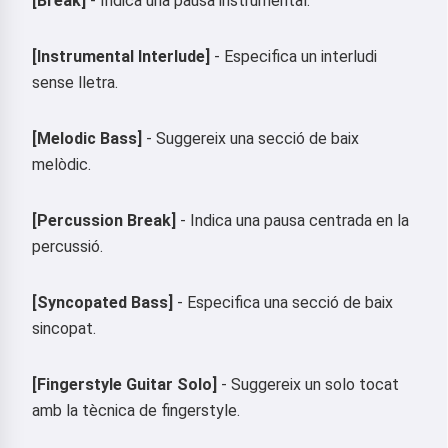
[Break]
- Indica una pausa instrumental.
[Instrumental Interlude]
- Especifica un interludi
sense lletra.
[Melodic Bass]
- Suggereix una secció de baix
melòdic.
[Percussion Break]
- Indica una pausa centrada en la
percussió.
[Syncopated Bass]
- Especifica una secció de baix
sincopat.
[Fingerstyle Guitar Solo]
- Suggereix un solo tocat
amb la tècnica de fingerstyle.