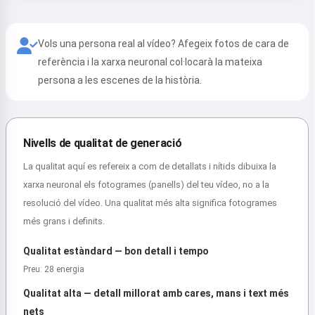
Vols una persona real al vídeo? Afegeix fotos de cara de
referència i la xarxa neuronal col·locarà la mateixa
persona a les escenes de la història.
Nivells de qualitat de generació
La qualitat aquí es refereix a com de detallats i nítids dibuixa la
xarxa neuronal els fotogrames (panells) del teu vídeo, no a la
resolució del vídeo. Una qualitat més alta significa fotogrames
més grans i definits.
Qualitat estàndard — bon detall i tempo
Preu: 28 energia
Qualitat alta — detall millorat amb cares, mans i text més
nets