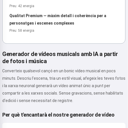
Preu: 42 energia
Qualitat Premium — màxim detall i coherència per a
personatges i escenes complexes
Preu: 58 energia
Hola 👋
Generador de vídeos musicals amb IA a partir
Puc crear cançons, escriure
de fotos i música
poemes i felicitacions 🥰
Converteix qualsevol cançó en un bonic vídeo musical en pocs
minuts. Descriu l'escena, tria un estil visual, afegeix les teves fotos
i la xarxa neuronal generarà un vídeo animat únic a punt per
Prova-ho
compartir a les xarxes socials. Sense gravacions, sense habilitats
d'edició i sense necessitat de registre.
Accepto:
Termes del servei
,
Per què t'encantarà el nostre generador de vídeo
Política de privadesa
,
Política de reemborsament