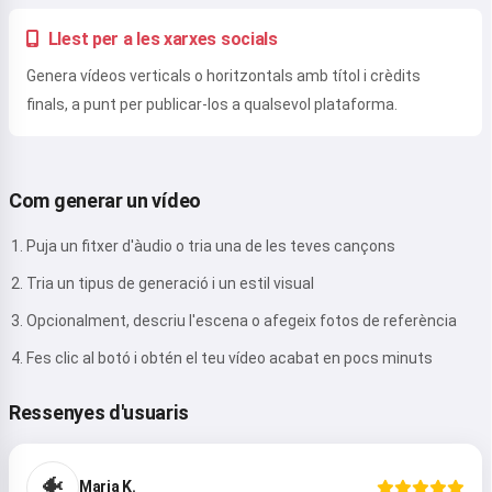
Llest per a les xarxes socials
Genera vídeos verticals o horitzontals amb títol i crèdits
finals, a punt per publicar-los a qualsevol plataforma.
Com generar un vídeo
Puja un fitxer d'àudio o tria una de les teves cançons
Tria un tipus de generació i un estil visual
Opcionalment, descriu l'escena o afegeix fotos de referència
Fes clic al botó i obtén el teu vídeo acabat en pocs minuts
Ressenyes d'usuaris
🐠
Maria K.