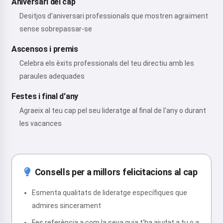
Aniversari del cap
Desitjos d'aniversari professionals que mostren agraïment
sense sobrepassar-se
Ascensos i premis
Celebra els èxits professionals del teu directiu amb les
paraules adequades
Festes i final d'any
Agraeix al teu cap pel seu lideratge al final de l'any o durant
les vacances
Consells per a millors felicitacions al cap
Esmenta qualitats de lideratge específiques que
admires sincerament
Fes referència a com la seva guia t'ha ajudat a tu o a