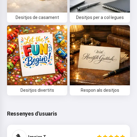
Desitjos de casament
Desitjos per a col·legues
Hola 👋
Puc crear cançons, escriure
poemes i felicitacions 🥰
Prova-ho
Accepto:
Termes del servei
,
Desitjos divertits
Respon als desitjos
Política de privadesa
,
Política de reemborsament
Ressenyes d'usuaris
Jessica T.