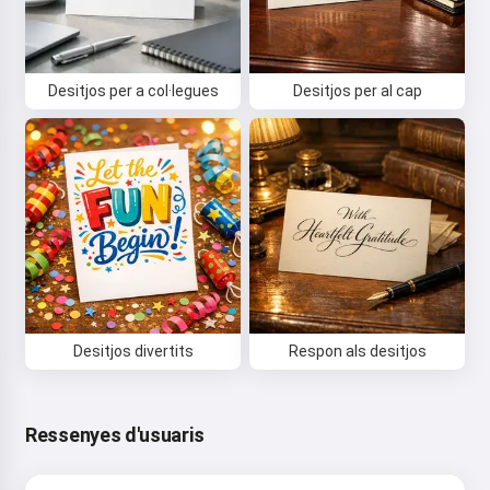
Hola 👋
Desitjos per a col·legues
Desitjos per al cap
Puc crear cançons, escriure
poemes i felicitacions 🥰
Prova-ho
Accepto:
Termes del servei
,
Política de privadesa
,
Desitjos divertits
Respon als desitjos
Política de reemborsament
Ressenyes d'usuaris