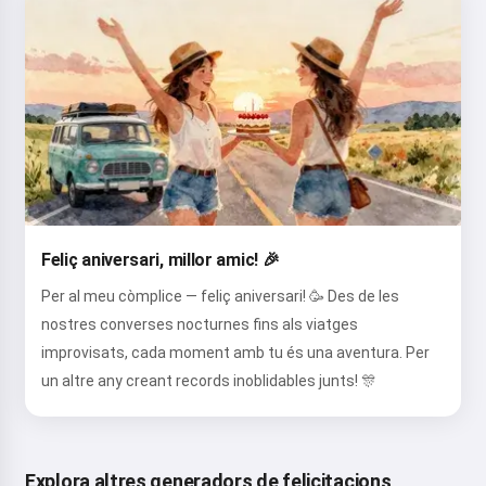
Feliç aniversari, millor amic! 🎉
Per al meu còmplice — feliç aniversari! 🥳 Des de les
nostres converses nocturnes fins als viatges
improvisats, cada moment amb tu és una aventura. Per
un altre any creant records inoblidables junts! 🎊
Explora altres generadors de felicitacions