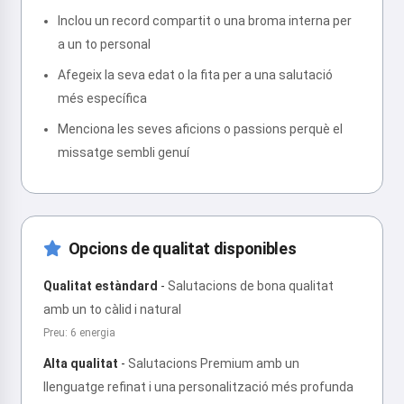
Inclou un record compartit o una broma interna per
a un to personal
Afegeix la seva edat o la fita per a una salutació
més específica
Menciona les seves aficions o passions perquè el
missatge sembli genuí
Opcions de qualitat disponibles
Qualitat estàndard
-
Salutacions de bona qualitat
amb un to càlid i natural
Preu: 6 energia
Alta qualitat
-
Salutacions Premium amb un
llenguatge refinat i una personalització més profunda