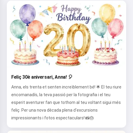
Feliç 30è aniversari, Anna! 🎈
Anna, els trenta et senten increïblement bé! 🌟 El teu riure
encomanadís, la teva passió per la fotografia i el teu
esperit aventurer fan que tothom al teu voltant sigui més
feliç. Per una nova dècada plena d'excursions
impressionants i fotos espectaculars! 📸🎂