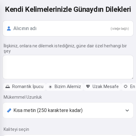
Kendi Kelimelerinizle Günaydın Dilekleri
(isteğe bağlı)
İlişkiniz, onlara ne dilemek istediğiniz, güne dair özel herhangi bir
şey
🌅
Romantik İpucu
☀️
Bizim Ailemiz
💖
Uzak Mesafe
🌻
En 
Mükemmel Uzunluk
Kaliteyi seçin