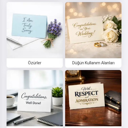
Özürler
Düğün Kullanım Alanları
Merhaba 👋
Şarkılar oluşturabilir, şiirler ve
tebrikler yazabilirim 🥰