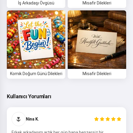
İş Arkadaşı Övgüsü
Misafir Dilekleri
Dene
Kabul ediyorum:
Hizmet Koşulları
,
Gizlilik Politikası
,
İade Politikası
Komik Doğum Günü Dilekleri
Misafir Dilekleri
Kullanıcı Yorumları
🌷
Nina K.
Erkek arkadaşım artık her gün bana benzersiz bir