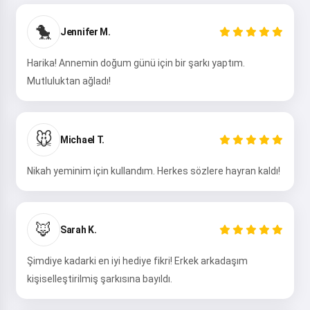
Merhaba 👋
Şarkılar oluşturabilir, şiirler ve
🐤
Jennifer M.
tebrikler yazabilirim 🥰
Harika! Annemin doğum günü için bir şarkı yaptım.
Mutluluktan ağladı!
Dene
🐭
Michael T.
Kabul ediyorum:
Hizmet Koşulları
,
Nikah yeminim için kullandım. Herkes sözlere hayran kaldı!
Gizlilik Politikası
,
İade Politikası
🦊
Sarah K.
Şimdiye kadarki en iyi hediye fikri! Erkek arkadaşım
kişiselleştirilmiş şarkısına bayıldı.