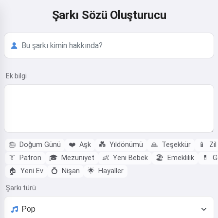
Şarkı Sözü Oluşturucu
Ek bilgi
🎂
Doğum Günü
❤️
Aşk
💑
Yıldönümü
🙏
Teşekkür
📱
Zil
👔
Patron
🎓
Mezuniyet
👶
Yeni Bebek
🏖️
Emeklilik
💊
G
🏠
Yeni Ev
💍
Nişan
🌟
Hayaller
Şarkı türü