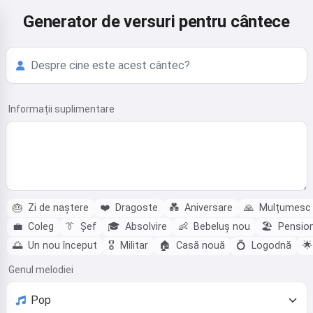
Generator de versuri pentru cântece
Informații suplimentare
🎂
Zi de naștere
❤️
Dragoste
💑
Aniversare
🙏
Mulțumesc
💼
Coleg
👔
Șef
🎓
Absolvire
👶
Bebeluș nou
🏖️
Pensio
🌅
Un nou început
🎖️
Militar
🏠
Casă nouă
💍
Logodnă
🌟
Genul melodiei