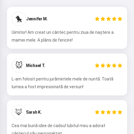
Salut 👋
🐤
Jennifer M.
Pot crea cântece, scrie poezii și
felicitări 🥰
Uimitor! Am creat un cântec pentru ziua de naștere a
mamei mele. A plâns de fericire!
Încearcă
🐭
Michael T.
L-am folosit pentru jurămintele mele de nuntă. Toată
Accept:
Termenii serviciului
,
Politica de confidențialitate
,
lumea a fost impresionată de versuri!
Politica de rambursare
🦊
Sarah K.
Cea mai bună idee de cadou! Iubitul meu a adorat
cântecul său personalizat.