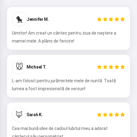
Salut 👋
🐤
Jennifer M.
Pot crea cântece, scrie poezii și
felicitări 🥰
Uimitor! Am creat un cântec pentru ziua de naștere a
mamei mele. A plâns de fericire!
Încearcă
🐭
Michael T.
L-am folosit pentru jurămintele mele de nuntă. Toată
Accept:
Termenii serviciului
,
Politica de confidențialitate
,
lumea a fost impresionată de versuri!
Politica de rambursare
🦊
Sarah K.
Cea mai bună idee de cadou! Iubitul meu a adorat
cântecul său personalizat.