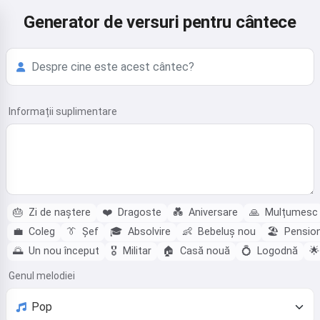
Generator de versuri pentru cântece
Informații suplimentare
🎂
Zi de naștere
❤️
Dragoste
💑
Aniversare
🙏
Mulțumesc
💼
Coleg
👔
Șef
🎓
Absolvire
👶
Bebeluș nou
🏖️
Pensio
🌅
Un nou început
🎖️
Militar
🏠
Casă nouă
💍
Logodnă
🌟
Genul melodiei