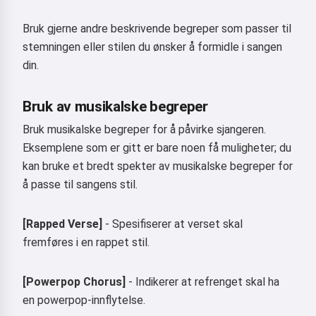
Hei 👋
Bruk gjerne andre beskrivende begreper som passer til
Jeg kan lage sanger, skrive dikt og
stemningen eller stilen du ønsker å formidle i sangen
gratulasjoner 🥰
din.
Bruk av musikalske begreper
Prøv det
Bruk musikalske begreper for å påvirke sjangeren.
Eksemplene som er gitt er bare noen få muligheter; du
kan bruke et bredt spekter av musikalske begreper for
Jeg godtar:
Brukervilkår
,
å passe til sangens stil.
Personvernerklæring
,
Refusjonspolitikk
[Rapped Verse]
- Spesifiserer at verset skal
fremføres i en rappet stil.
[Powerpop Chorus]
- Indikerer at refrenget skal ha
en powerpop-innflytelse.