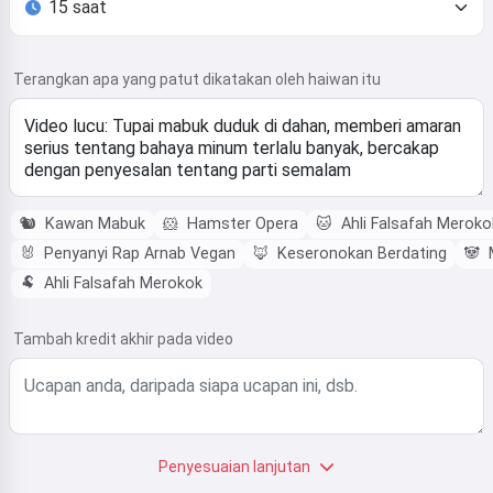
Terangkan apa yang patut dikatakan oleh haiwan itu
🐿️
Kawan Mabuk
🐹
Hamster Opera
🐱
Ahli Falsafah Meroko
🐰
Penyanyi Rap Arnab Vegan
🦊
Keseronokan Berdating
🐼
M
🐏
Ahli Falsafah Merokok
Tambah kredit akhir pada video
Penyesuaian lanjutan