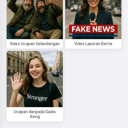
Saya menerima:
Syarat Perkhidmatan
,
Dasar Privasi
,
Dasar Bayaran Balik
Video Ucapan Gelandangan
Video Laporan Berita
Ucapan daripada Gadis
Asing