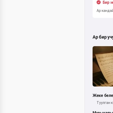
Бир 
Ар канда
Ар бир уч
Жеке бел
Туулган 
Музыкалы