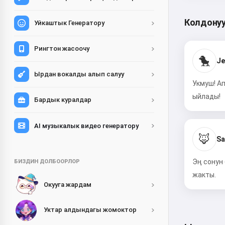
Колдонуу
Уйкаштык Генератору
Рингтон жасоочу
🐤
Je
Ырдан вокалды алып салуу
Укмуш! А
ыйлады!
Бардык куралдар
AI музыкалык видео генератору
🦊
Sa
Эң сонун
БИЗДИН ДОЛБООРЛОР
жакты.
Окууга жардам
Уктар алдындагы жомоктор