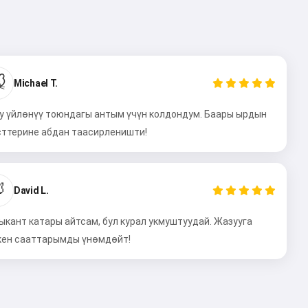

Michael T.
у үйлөнүү тоюндагы антым үчүн колдондум. Баары ырдын
сттерине абдан таасирленишти!

David L.
ыкант катары айтсам, бул курал укмуштуудай. Жазууга
кен сааттарымды үнөмдөйт!