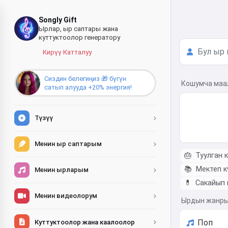
Songly Gift
Ырлар, ыр саптары жана
куттуктоолор генератору
Кирүү
·
Катталуу
Сиздин белегиңиз 🎁 бүгүн
Кошумча ма
сатып алууда +20% энергия!
Түзүү
Менин ыр саптарым
🎂
Туулган к
📚
Мектеп к
Менин ырларым
💊
Сакайып 
Менин видеолорум
Ырдын жанр
Куттуктоолор жана каалоолор