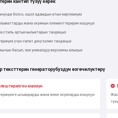
терин кантип түзүү керек
Сынап көрүү
өнүндө болсо, ошол адамдын атын киргизиңиз
лыматтарды жана окуянын элементтеририн кошуңуз
а стиль артыкчылыктарын тандаңыз
Мен кабыл алам:
Кызмат көрсөтүү шарттары
,
Купуялык саясаты
,
териңиз үчүн сапат деңгээлин тандаңыз
Кайтаруу саясаты
скычын басып, эки уникалдуу версияны алыңыз
р тексттерин генераторубуздун өзгөчөлүктөрү
лештирилген мазмун
териңизге ысымдарды жана жеке окуяларды кошуңуз
Жас
түз