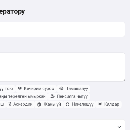
ератору
үү тою
💔
Кечирим суроо
😂
Тамашалуу
ңы төрөлгөн ымыркай
🏖️
Пенсияга чыгуу
ыш
🎖️
Аскердик
🏠
Жаңы үй
💍
Никелешүү
🌟
Кялдар