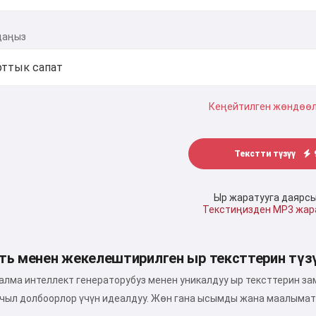
даңыз
Кеңейтилген жөндөө
Текстти түзүү
Ыр жаратууга даярс
Текстиңизден MP3 жа
ть менен жекелештирилген ыр тексттерин түз
алма интеллект генераторубуз менен уникалдуу ыр тексттерин за
чыл долбоорлор үчүн идеалдуу. Жөн гана ысымды жана маалыматт