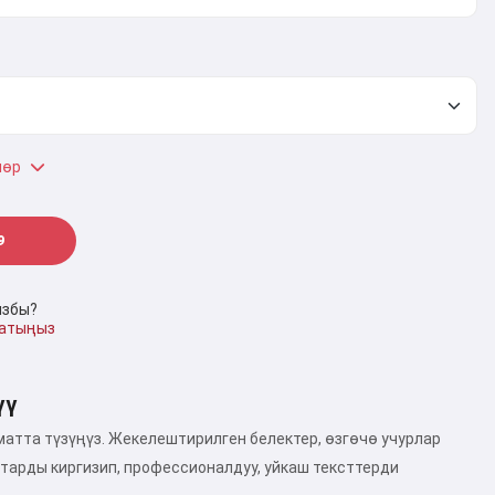
лөр
9
ызбы?
ратыңыз
үү
матта түзүңүз. Жекелештирилген белектер, өзгөчө учурлар
арды киргизип, профессионалдуу, уйкаш тексттерди