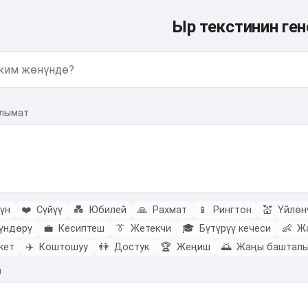
Ыр текстинин ген
алымат
үн
❤️
Сүйүү
💑
Юбилей
🙏
Рахмат
📱
Рингтон
💒
Үйлөн
үндөрү
💼
Кесиптеш
👔
Жетекчи
🎓
Бүтүрүү кечеси
👶
Жа
кет
✈️
Коштошуу
👫
Достук
🏆
Жеңиш
🌅
Жаңы баштал
ы