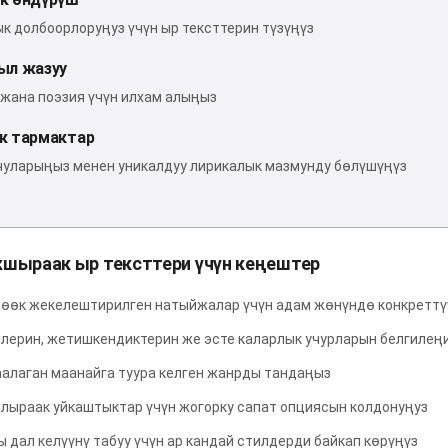
к долбоорлоруңуз үчүн ыр тексттерин түзүңүз
ыл жазуу
 жана поэзия үчүн илхам алыңыз
к тармактар
уларыңыз менен уникалдуу лирикалык мазмунду бөлүшүңүз
шыраак ыр тексттери үчүн кеңештер
өөк жекелештирилген натыйжалар үчүн адам жөнүндө конкретт
лерин, жетишкендиктерин же эсте каларлык учурларын белгилең
аалаган маанайга туура келген жанрды тандаңыз
лыраак уйкаштыктар үчүн жогорку сапат опциясын колдонуңуз
 дал келүүнү табуу үчүн ар кандай стилдерди байкап көрүңүз