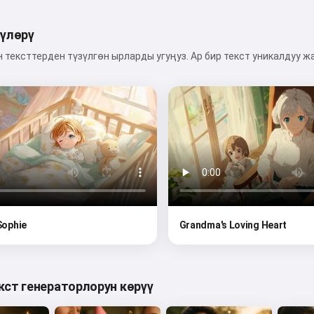
гүлөрү
тексттерден түзүлгөн ырларды угуңуз. Ар бир текст уникалдуу ж
 Sophie
Grandma's Loving Heart
кст генераторлорун көрүү