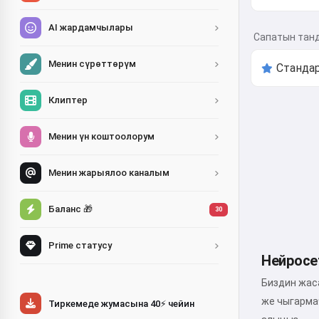
AI жардамчылары
Сапатын тан
Менин сүрөттөрүм
Клиптер
Менин үн коштоолорум
Менин жарыялоо каналым
Баланс 🎁
30
Prime статусу
Нейросе
Биздин жас
же чыгарма
Тиркемеде жумасына 40⚡ чейин