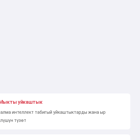
Мыкты уйкаштык
алма интеллект табигый уйкаштыктарды жана ыр
үлүшүн түзөт