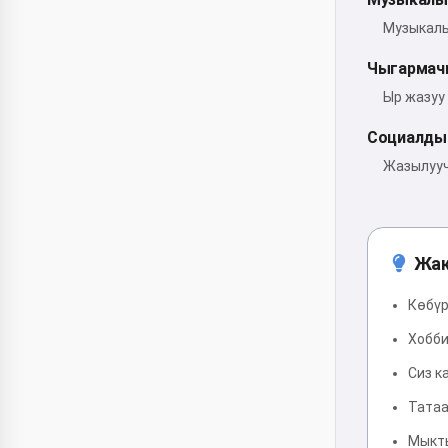
Музыкалы
Чыгармач
Ыр жазуу
Социалды
Жазылууч
Жак
Көбүр
Хобби
Сиз к
Татаа
Мыкты