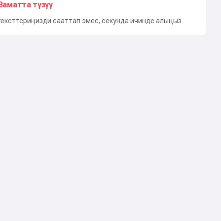
Заматта түзүү
тексттериңизди сааттап эмес, секунда ичинде алыңыз