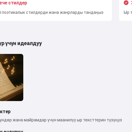
нече стилдер
й поэтикалык стилдерди жана жанрларды тандаңыз
Ыр 
ур үчүн идеалдуу
ектер
күндөр жана майрамдар үчүн маанилүү ыр тексттерин түзүңүз
к өндүрүш