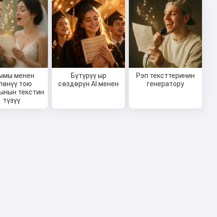
ымы менен
Бүтүрүү ыр
Рэп тексттеринин
лөнүү тою
сөздөрүн AI менен
генератору
ынын текстин
түзүү