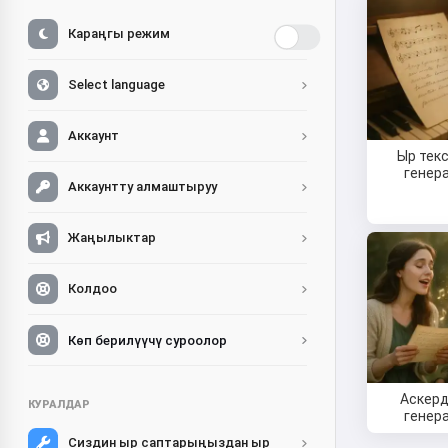
Караңгы режим
Select language
Аккаунт
Ыр тек
генер
Аккаунтту алмаштыруу
Жаңылыктар
Колдоо
Көп берилүүчү суроолор
Аскерд
КУРАЛДАР
генер
Сиздин ыр саптарыңыздан ыр