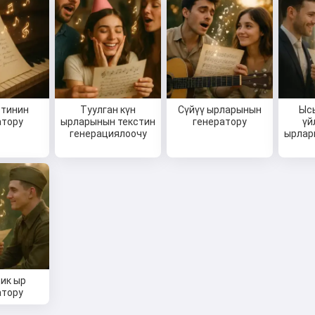
стинин
Туулган күн
Сүйүү ырларынын
Ыс
атору
ырларынын текстин
генератору
үй
генерациялоочу
ырлар
ик ыр
атору