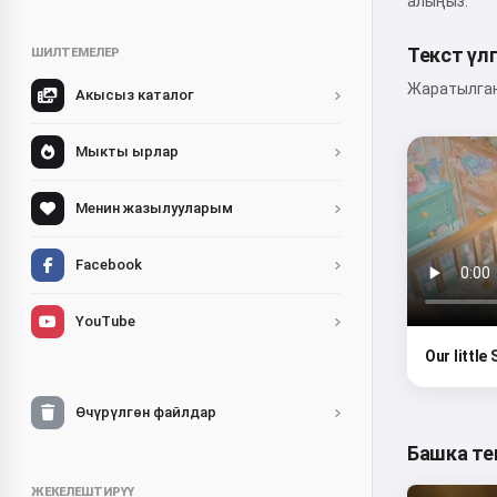
алыңыз.
Текст үл
ШИЛТЕМЕЛЕР
Жаратылган 
Акысыз каталог
Мыкты ырлар
Менин жазылууларым
Facebook
YouTube
Our little
Өчүрүлгөн файлдар
Башка те
ЖЕКЕЛЕШТИРҮҮ