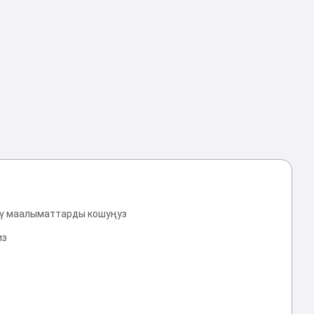
үү маалыматтарды кошуңуз
из