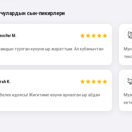
чулардын сын-пикирлери

nnifer M.
памдын туулган күнүнө ыр жараттым. Ал кубанычтан
Мун
тек

rah K.
 белек идеясы! Жигитиме өзүнө арналган ыр абдан
Муз
Салам 👋
кет
Мен ырларды жаратып, ыр
саптарын жана куттуктоолорду
жаза алам 🥰