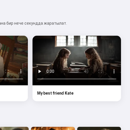
ана бир нече секундда жаратылат.
My best friend Kate