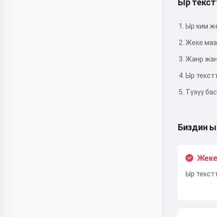
Ыр текст
Ыр ким ж
Жеке маа
Жанр жан
Ыр текст
Түзүү ба
Биздин ы
Жеке
Ыр текст