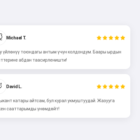

Michael T.
у үйлөнүү тоюндагы антым үчүн колдондум. Баары ырдын
сттерине абдан таасирленишти!

David L.
ыкант катары айтсам, бул курал укмуштуудай. Жазууга
кен сааттарымды үнөмдөйт!