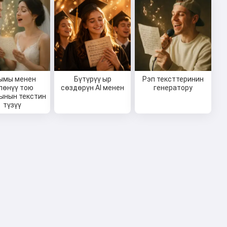
ымы менен
Бүтүрүү ыр
Рэп тексттеринин
лөнүү тою
сөздөрүн AI менен
генератору
ынын текстин
түзүү