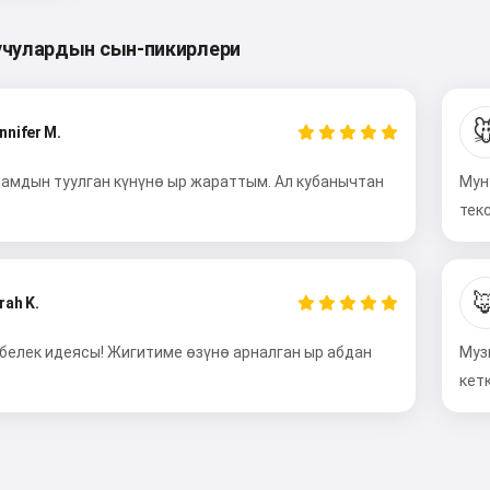
чулардын сын-пикирлери

nnifer M.
памдын туулган күнүнө ыр жараттым. Ал кубанычтан
Мун
тек

rah K.
 белек идеясы! Жигитиме өзүнө арналган ыр абдан
Муз
Салам 👋
кет
Мен ырларды жаратып, ыр
саптарын жана куттуктоолорду
жаза алам 🥰