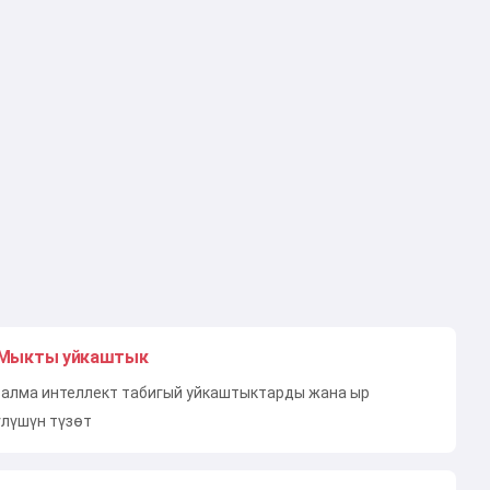
Мыкты уйкаштык
алма интеллект табигый уйкаштыктарды жана ыр
үлүшүн түзөт