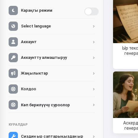
Караңгы режим
Select language
Аккаунт
Ыр тек
генер
Аккаунтту алмаштыруу
Жаңылыктар
Колдоо
Көп берилүүчү суроолор
Аскерд
КУРАЛДАР
генер
Сиздин ыр саптарыңыздан ыр