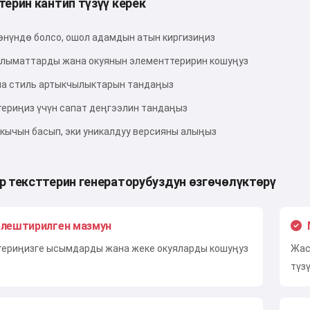
терин кантип түзүү керек
Сынап көрүү
өнүндө болсо, ошол адамдын атын киргизиңиз
лыматтарды жана окуянын элементтеририн кошуңуз
а стиль артыкчылыктарын тандаңыз
Мен кабыл алам:
Кызмат көрсөтүү шарттары
,
Купуялык саясаты
,
териңиз үчүн сапат деңгээлин тандаңыз
Кайтаруу саясаты
скычын басып, эки уникалдуу версияны алыңыз
р тексттерин генераторубуздун өзгөчөлүктөрү
лештирилген мазмун
териңизге ысымдарды жана жеке окуяларды кошуңуз
Жас
түз