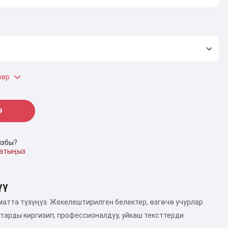
лөр
9
ызбы?
ратыңыз
үү
матта түзүңүз. Жекелештирилген белектер, өзгөчө учурлар
арды киргизип, профессионалдуу, уйкаш тексттерди