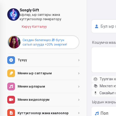
Songly Gift
Ырлар, ыр саптары жана
куттуктоолор генератору
Кирүү
·
Катталуу
Сиздин белегиңиз 🎁 бүгүн
Кошумча ма
сатып алууда +20% энергия!
Түзүү
Менин ыр саптарым
🎂
Туулган к
📚
Мектеп к
Менин ырларым
💊
Сакайып 
Менин видеолорум
Ырдын жанр
Куттуктоолор жана каалоолор