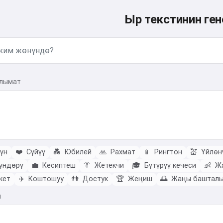
Ыр текстинин ген
алымат
үн
❤️
Сүйүү
💑
Юбилей
🙏
Рахмат
📱
Рингтон
💒
Үйлөн
үндөрү
💼
Кесиптеш
👔
Жетекчи
🎓
Бүтүрүү кечеси
👶
Жа
кет
✈️
Коштошуу
👫
Достук
🏆
Жеңиш
🌅
Жаңы баштал
ы