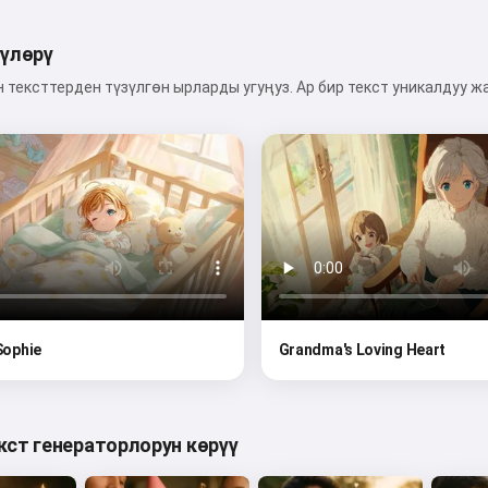
гүлөрү
тексттерден түзүлгөн ырларды угуңуз. Ар бир текст уникалдуу ж
 Sophie
Grandma's Loving Heart
кст генераторлорун көрүү