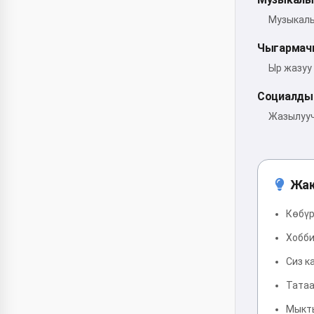
Музыкалы
Чыгармач
Ыр жазуу
Социалды
Жазылууч
Жак
Көбүр
Хобби
Сиз к
Татаа
Мыкты