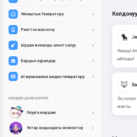
Колдонуу
Уйкаштык Генератору
Рингтон жасоочу
🐤
Je
Ырдан вокалды алып салуу
Укмуш! А
ыйлады!
Бардык куралдар
AI музыкалык видео генератору
🦊
Sa
Эң сонун
БИЗДИН ДОЛБООРЛОР
жакты.
Окууга жардам
Уктар алдындагы жомоктор