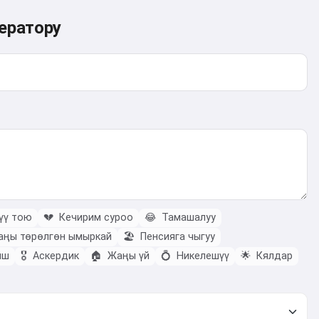
ератору
үү тою
💔
Кечирим суроо
😂
Тамашалуу
ңы төрөлгөн ымыркай
🏖️
Пенсияга чыгуу
ыш
🎖️
Аскердик
🏠
Жаңы үй
💍
Никелешүү
🌟
Кялдар