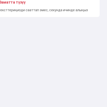
Заматта түзүү
тексттериңизди сааттап эмес, секунда ичинде алыңыз