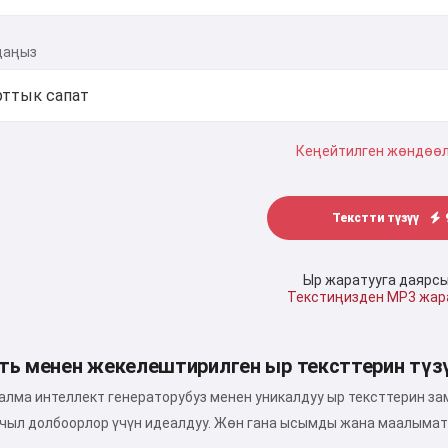
даңыз
Кеңейтилген жөндөө
Текстти түзүү
Ыр жаратууга даярс
Текстиңизден MP3 жа
ть менен жекелештирилген ыр тексттерин түз
алма интеллект генераторубуз менен уникалдуу ыр тексттерин за
чыл долбоорлор үчүн идеалдуу. Жөн гана ысымды жана маалыматт