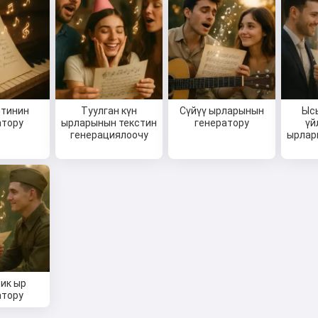
стинин
Туулган күн
Сүйүү ырларынын
Ыс
атору
ырларынын текстин
генератору
үй
генерациялоочу
ырлар
ик ыр
атору