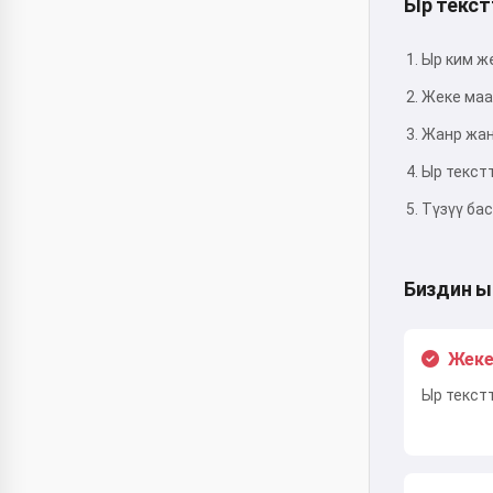
Ыр текст
Ыр ким ж
Жеке маа
Жанр жан
Ыр текст
Түзүү ба
Биздин ы
Жеке
Ыр текст