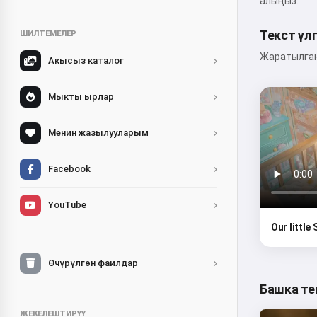
алыңыз.
Текст үл
ШИЛТЕМЕЛЕР
Жаратылган 
Акысыз каталог
Мыкты ырлар
Менин жазылууларым
Facebook
YouTube
Our little
Өчүрүлгөн файлдар
Башка те
ЖЕКЕЛЕШТИРҮҮ