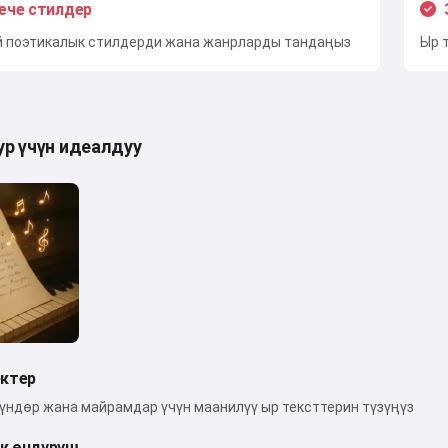
нече стилдер
й поэтикалык стилдерди жана жанрларды тандаңыз
Ыр 
ур үчүн идеалдуу
ектер
күндөр жана майрамдар үчүн маанилүү ыр тексттерин түзүңүз
к өндүрүш