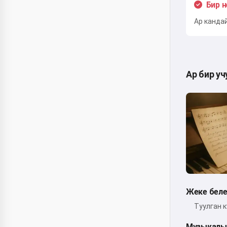
Бир 
Ар канда
Ар бир уч
Жеке бел
Туулган 
Музыкалы