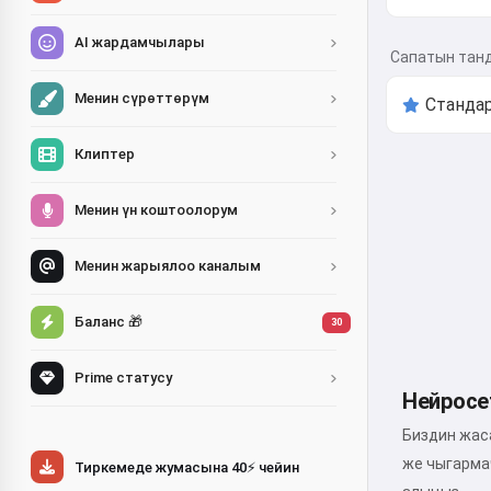
AI жардамчылары
Сапатын тан
Менин сүрөттөрүм
Клиптер
Менин үн коштоолорум
Менин жарыялоо каналым
Баланс 🎁
30
Prime статусу
Нейросе
Биздин жас
же чыгарма
Тиркемеде жумасына 40⚡ чейин