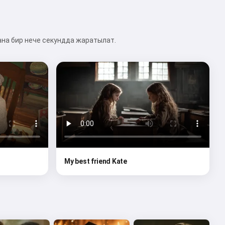
ана бир нече секундда жаратылат.
My best friend Kate