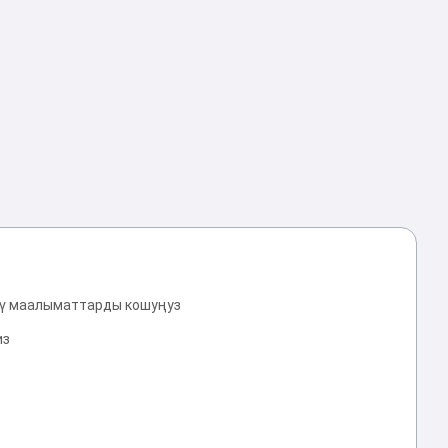
үү маалыматтарды кошуңуз
из