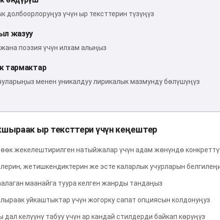
к долбоорлоруңуз үчүн ыр тексттерин түзүңүз
ыл жазуу
 жана поэзия үчүн илхам алыңыз
к тармактар
уларыңыз менен уникалдуу лирикалык мазмунду бөлүшүңүз
шыраак ыр тексттери үчүн кеңештер
өөк жекелештирилген натыйжалар үчүн адам жөнүндө конкретт
лерин, жетишкендиктерин же эсте каларлык учурларын белгилең
аалаган маанайга туура келген жанрды тандаңыз
лыраак уйкаштыктар үчүн жогорку сапат опциясын колдонуңуз
 дал келүүнү табуу үчүн ар кандай стилдерди байкап көрүңүз