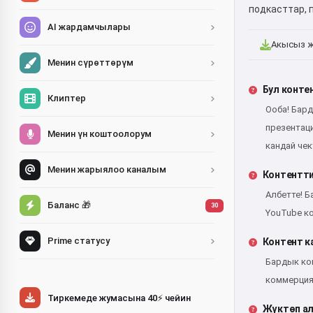
подкасттар, 
AI жардамчылары
Акысыз ж
Менин сүрөттөрүм
Бул конте
Клиптер
Ооба! Бар
презентац
Менин үн коштоолорум
кандай че
Менин жарыялоо каналым
Контентти
Албетте! Б
Баланс 🎁
30
YouTube к
Prime статусу
Контент к
Бардык кон
коммерция
Тиркемеде жумасына 40⚡ чейин
Жүктөп ал