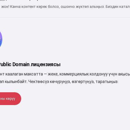
Мен кабыл алам:
Кызмат көрсөтүү шарттары
,
жок! Канча контент керек болсо, ошончо жүктөп алыңыз. Биздин катал
Купуялык саясаты
,
Кайтаруу саясаты
ublic Domain лицензиясы
нт каалаган максатта — жеке, коммерциялык колдонуу үчүн акысы
ап кылынбайт. Чектөөсүз көчүрүңүз, өзгөртүңүз, таратыңыз.
ны көрүү