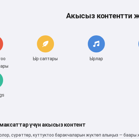
Акысыз контентти ж
тоо
Ыр саптары
Ырлар
лары
ngs
 максаттар үчүн акысыз контент
олор, сүрөттөр, куттуктоо баракчаларын жүктөп алыңыз — баары 