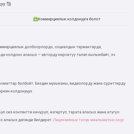
у. 🥰
Коммерциялык колдонууга болот
 коммерциялык долбоорлордо, социалдык тармактарда,
да колдоно аласыз — авторду көрсөтүү талап кылынбайт, эч
 дооматтар болбойт. Биздин музыканы, видеолорду жана сүрөттөрдү
ркин колдонуңуз.
Бул сиз контентти көчүрүп, өзгөртүп, тарата аласыз жана атүгүл
о аласыз дегенди билдирет.
Лицензиянын толук маалыматын окуу