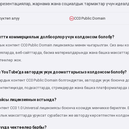
презентациялар, жарнама жана социалдык тармактар үчүн идеалду
үктөп алуу
CC0 Public Domain
нтти коммерциялык долбоорлор үчүн колдонсом болобу?
дык контент CC0 Public Domain лицензиясы менен чыгарылган. Сиз аны
ияларда, веб-сайттарда, басма материалдарында жана башка максаттар
ктөөлөр жок.
Салам 👋
Мен ырларды жаратып, ыр
 YouTube'да автордук укук дооматтарысыз колдонсом болобу?
саптарын жана куттуктоолорду
ардык контент CC0 Public Domain болгондуктан, автордук укук боюнча
жаза алам 🥰
онтентиңизде, подкасттарда, стримдерде жана башка платформаларда э
айсы лицензиянын астында?
тент CC0 1.0 Universal лицензиясы боюнча коомдук менчикке берилген. 
Сынап көрүү
лык максаттарда уруксат сурабастан же авторду көрсөтпөстөн колдон
ууда чектөөлөр барбы?