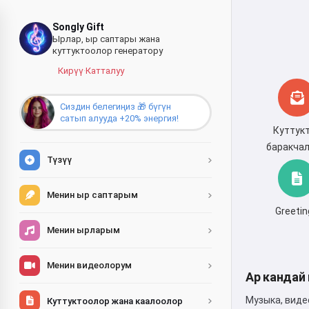
Songly Gift
Ырлар, ыр саптары жана
куттуктоолор генератору
Кирүү
·
Катталуу
Сиздин белегиңиз 🎁 бүгүн
сатып алууда +20% энергия!
Куттук
баракча
Түзүү
Менин ыр саптарым
Greeti
Менин ырларым
Менин видеолорум
Ар кандай
Музыка, виде
Куттуктоолор жана каалоолор