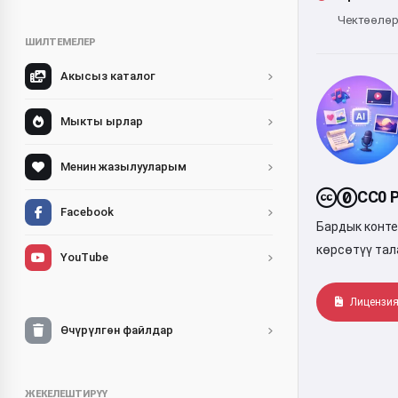
Чектөөлөр 
ШИЛТЕМЕЛЕР
Акысыз каталог
Мыкты ырлар
Менин жазылууларым
CC0 P
Facebook
Бардык конте
көрсөтүү тал
YouTube
Лицензия
Өчүрүлгөн файлдар
ЖЕКЕЛЕШТИРҮҮ