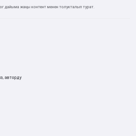
ог дайыма жаңы контент менен толукталып турат.
з, авторду