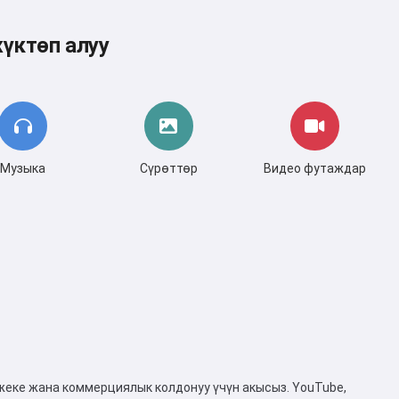
үктөп алуу
Музыка
Сүрөттөр
Видео футаждар
жеке жана коммерциялык колдонуу үчүн акысыз. YouTube,