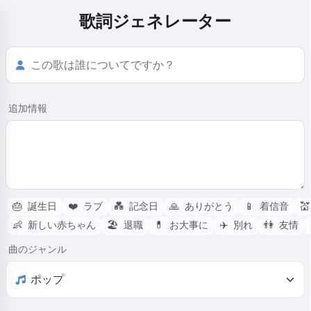
歌詞ジェネレーター
追加情報
🎂
誕生日
❤️
ラブ
💑
記念日
🙏
ありがとう
📱
着信音
💒
👶
新しい赤ちゃん
🏖️
退職
💊
お大事に
✈️
別れ
👫
友情
曲のジャンル