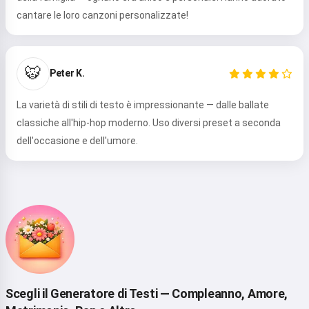
cantare le loro canzoni personalizzate!
Ciao 👋
Posso creare canzoni, scrivere
🐯
Peter K.
poesie e auguri 🥰
La varietà di stili di testo è impressionante — dalle ballate
classiche all'hip-hop moderno. Uso diversi preset a seconda
dell'occasione e dell'umore.
Provalo
Accetto:
Termini di Servizio
,
Politica sulla Privacy
,
Politica di Rimborso
Scegli il Generatore di Testi — Compleanno, Amore,