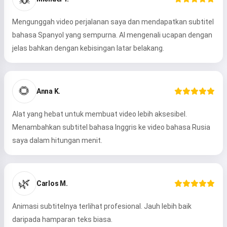
Mengunggah video perjalanan saya dan mendapatkan subtitel
bahasa Spanyol yang sempurna. AI mengenali ucapan dengan
jelas bahkan dengan kebisingan latar belakang.
Hai 👋
Saya bisa membuat lagu, menulis
🌻
Anna K.
puisi, dan ucapan selamat 🥰
Alat yang hebat untuk membuat video lebih aksesibel.
Menambahkan subtitel bahasa Inggris ke video bahasa Rusia
saya dalam hitungan menit.
Coba sekarang
🌿
Carlos M.
Saya menerima:
Ketentuan Layanan
,
Kebijakan Privasi
,
Kebijakan Pengembalian Dana
Animasi subtitelnya terlihat profesional. Jauh lebih baik
daripada hamparan teks biasa.