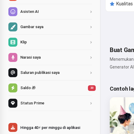
Asisten AI
Gambar saya
Klip
Buat Gam
Narasi saya
Menemukan ka
Generator A
Saluran publikasi saya
Saldo 🎁
Contoh la
30
Status Prime
Hingga 40⚡ per minggu di aplikasi