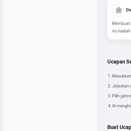
🌼
Di
Membuat u
itu hadiah
Ucapan Se
Masukkan
Jelaskan 
Pilih genr
AI mengha
Buat Ucap