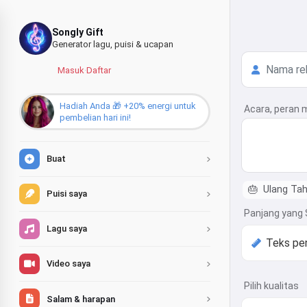
Songly Gift
Generator lagu, puisi & ucapan
Masuk
·
Daftar
Hadiah Anda 🎁 +20% energi untuk
Acara, peran 
pembelian hari ini!
Buat
🎂
Ulang Ta
Puisi saya
Panjang yang
Lagu saya
Video saya
Pilih kualitas
Salam & harapan