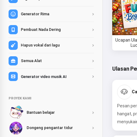
Generator Rima
Pembuat Nada Dering
Ucapan Ul
Lu
Hapus vokal dari lagu
Semua Alat
Ulasan P
Generator video musik AI
🐶
Ca
PROYEK KAMI
Pesan per
Bantuan belajar
hangat, p
menyukai
Dongeng pengantar tidur