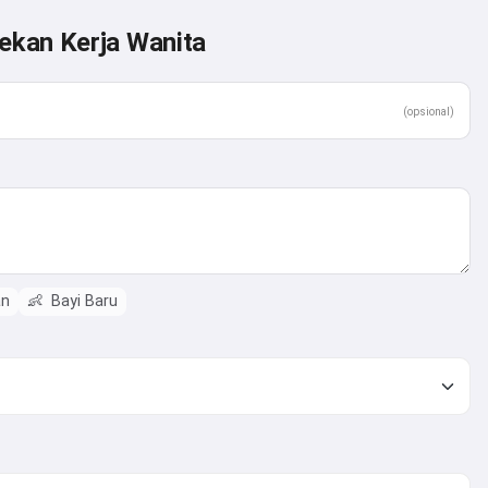
ekan Kerja Wanita
(opsional)
an
👶
Bayi Baru