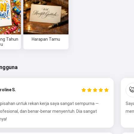
ang Tahun
Harapan Tamu
cu
engguna

roline S.
pisahan untuk rekan kerja saya sangat sempurna —
Saya
rofesional, dan benar-benar menyentuh. Dia sangat
mem
Hai 👋
nya!
Saya bisa membuat lagu, menulis
puisi, dan ucapan selamat 🥰