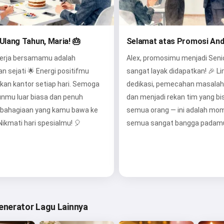
Ulang Tahun, Maria! 🎂
Selamat atas Promosi And
kerja bersamamu adalah
Alex, promosimu menjadi Seni
 sejati 🌟 Energi positifmu
sangat layak didapatkan! 🎉 L
an kantor setiap hari. Semoga
dedikasi, pemecahan masalah y
unmu luar biasa dan penuh
dan menjadi rekan tim yang bi
bahagiaan yang kamu bawa ke
semua orang — ini adalah mo
Nikmati hari spesialmu! 🎈
semua sangat bangga padamu
Generator Lagu Lainnya