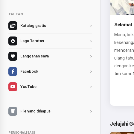
TAUTAN
Selamat 
Katalog gratis
Maria, be
Lagu Teratas
kesenangan
mencerahk
Langganan saya
ulang tah
dengan ke
Facebook
tim kami. 
YouTube
File yang dihapus
Jelajahi 
PERSONALISASI