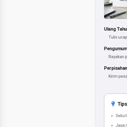
Ulang Tah
Tulis uca
Pengumum
Rayakan p
Perpisahan
Kirim pes
Tips
Sebutk
Jaga 