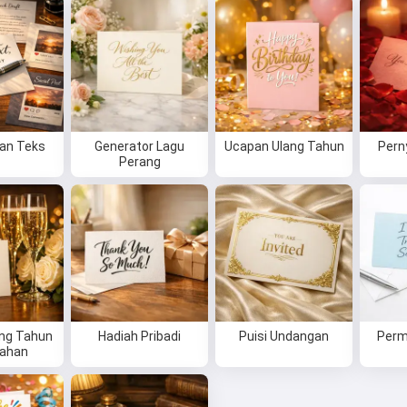
an Teks
Generator Lagu
Ucapan Ulang Tahun
Pern
Perang
ang Tahun
Hadiah Pribadi
Puisi Undangan
Perm
kahan