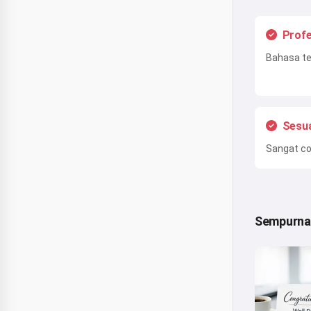
Profe
Bahasa te
Sesua
Sangat coc
Sempurna