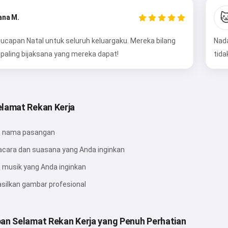

ana M.
Coba sekarang
capan Natal untuk seluruh keluargaku. Mereka bilang
Nada
 paling bijaksana yang mereka dapat!
tida
Saya menerima:
Ketentuan Layanan
,
Kebijakan Privasi
,
Kebijakan Pengembalian Dana
lamat Rekan Kerja
 nama pasangan
acara dan suasana yang Anda inginkan
e musik yang Anda inginkan
silkan gambar profesional
an Selamat Rekan Kerja yang Penuh Perhatian