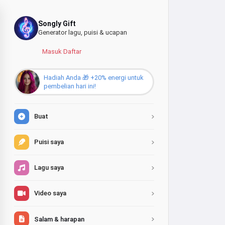
Songly Gift
Generator lagu, puisi & ucapan
Masuk
·
Daftar
Hadiah Anda 🎁 +20% energi untuk
pembelian hari ini!
Buat
Puisi saya
Lagu saya
Video saya
Salam & harapan