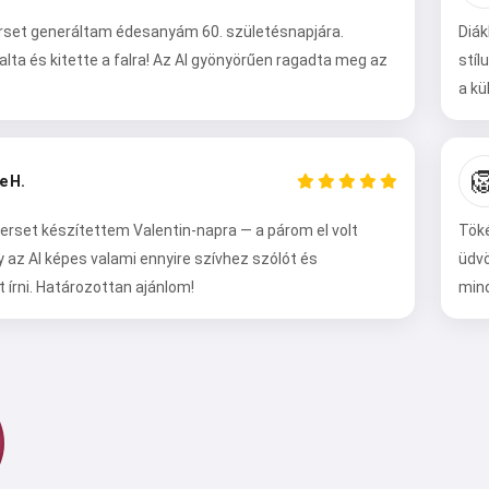
rset generáltam édesanyám 60. születésnapjára.
Diák
alta és kitette a falra! Az AI gyönyörűen ragadta meg az
stíl
a kü

e H.
erset készítettem Valentin-napra — a párom el volt
Töké
Szia 👋
 az AI képes valami ennyire szívhez szólót és
üdv
Tudok dalokat készíteni, verseket
írni. Határozottan ajánlom!
mind
és köszöntőket írni 🥰
Próbálja ki
Elfogadom:
Felhasználási feltételek
,