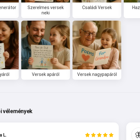
enerátor
Szerelmes versek
Családi Versek
Haz
neki
yáról
Versek apáról
Versek nagypapáról
i vélemények

 L.