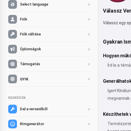
Select language
Válassz Ver
Fiók
Válassz egy sp
Fiók váltása
Gyakran Is
Újdonságok
Hogyan műkö
Támogatás
Írd le a tém
GYIK
Generálhatok
Igen! Kínálu
ESZKÖZÖK
megvannak a
Dal a verseidből
Készíthetek 
Természetese
Rímgenerátor