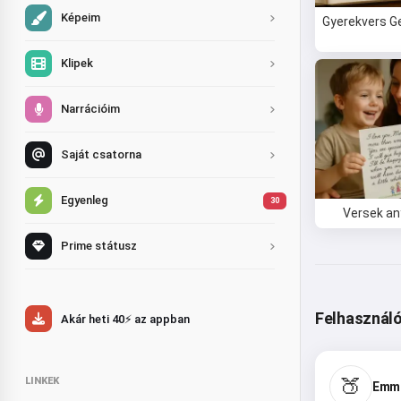
Képeim
Gyerekvers G
Klipek
Narrációim
Saját csatorna
Egyenleg
30
Versek an
Prime státusz
Felhasználó
Akár heti 40⚡ az appban
🍑
LINKEK
Emma