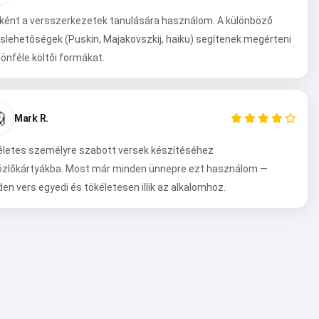
ként a versszerkezetek tanulására használom. A különböző
uslehetőségek (Puskin, Majakovszkij, haiku) segítenek megérteni
lönféle költői formákat.

Mark R.
letes személyre szabott versek készítéséhez
özlőkártyákba. Most már minden ünnepre ezt használom —
en vers egyedi és tökéletesen illik az alkalomhoz.