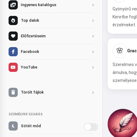
Ingyenes katalógus
Gyönyörű ve
Keretbe fogl
Top dalok
érzelmeket.
Előfizetéseim
🌸
Grac
Facebook
Szerelmes v
YouTube
ámulva, hogy
személyeset 
Törölt fájlok
SZEMÉLYRE SZABÁS
Sötét mód