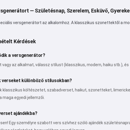
Adatvédelmi irányelvek
,
Visszatérítési szabályzat
sgenerátort — Születésnap, Szerelem, Esküvő, Gyereke
eciális versgenerátort az alkalomhoz. A klasszikus szonettektől a m
mételt Kérdések
dik a versgenerátor?
át vagy az alkalmat, válassz stílust (klasszikus, modern, haiku stb.), 
 verseket különböző stílusokban?
nk klasszikus költészetet, szabadverset, haikut, szonetteket, limerickek
 maga egyedi jellemzői.
verset ajándékba?
n! Egy személyre szabott vers szívhez szóló ajándék születésnapra, 