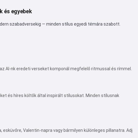
k és egyebek
odern szabadversekig — minden stílus egyedi témára szabott.
és az AI-nk eredeti verseket komponál megfelelő ritmussal és rímmel.
et és híres költők által inspirált stílusokat. Minden stílusnak
esküvőre, Valentin-napra vagy bármilyen különleges pillanatra. Adj