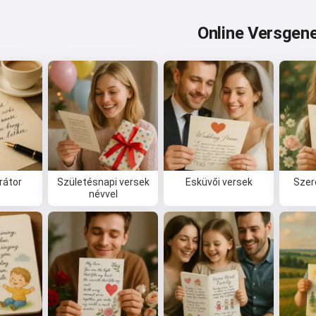
Online Versgene
rátor
Születésnapi versek
Esküvői versek
Szer
névvel