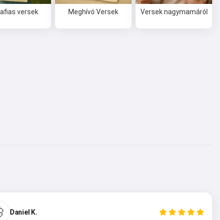
afias versek
Meghívó Versek
Versek nagymamáról

Daniel K.