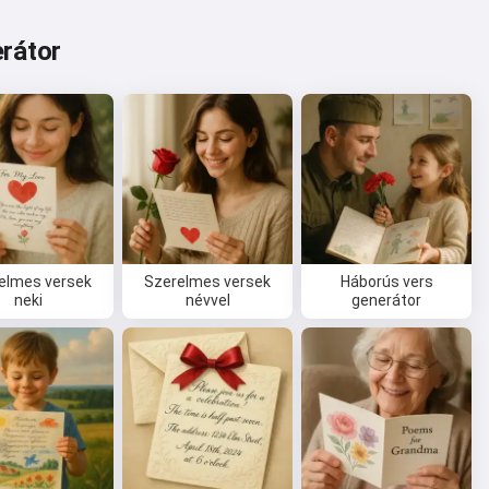
rátor
elmes versek
Szerelmes versek
Háborús vers
neki
névvel
generátor