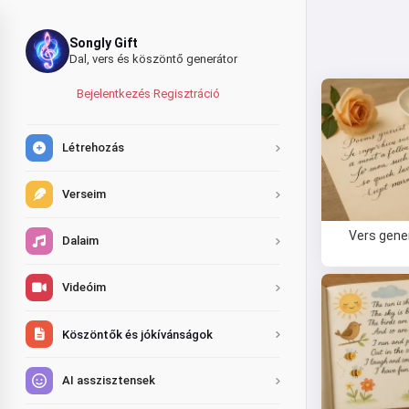
Songly Gift
Dal, vers és köszöntő generátor
Bejelentkezés
·
Regisztráció
Létrehozás
Verseim
Vers gene
Dalaim
Videóim
Köszöntők és jókívánságok
AI asszisztensek