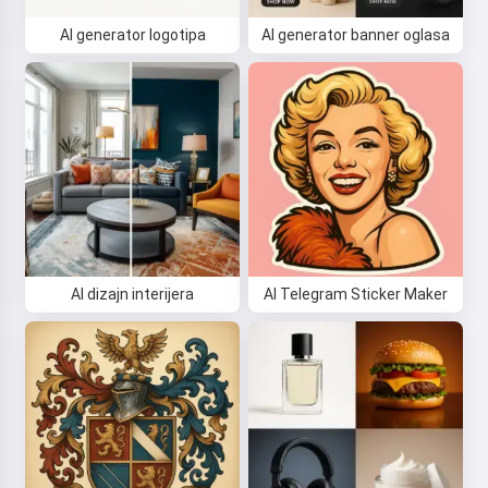
AI generator logotipa
AI generator banner oglasa
Bok 👋
AI dizajn interijera
AI Telegram Sticker Maker
Mogu stvarati pjesme, pisati
stihove i čestitke 🥰
Isprobaj