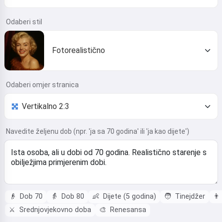
Odaberi stil
Fotorealistično
Odaberi omjer stranica
Navedite željenu dob (npr. 'ja sa 70 godina' ili 'ja kao dijete')
👴
Dob 70
👵
Dob 80
👶
Dijete (5 godina)
🧑
Tinejdžer
👨
⚔️
Srednjovjekovno doba
🎨
Renesansa