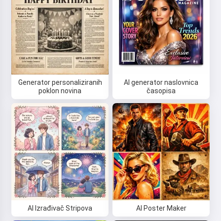
Generator personaliziranih
AI generator naslovnica
poklon novina
časopisa
AI Izrađivač Stripova
AI Poster Maker