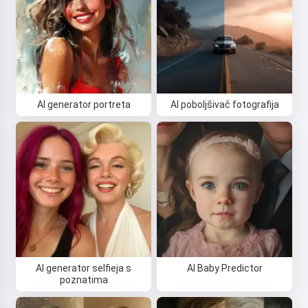
AI generator portreta
AI poboljšivač fotografija
AI generator selfieja s
AI Baby Predictor
poznatima