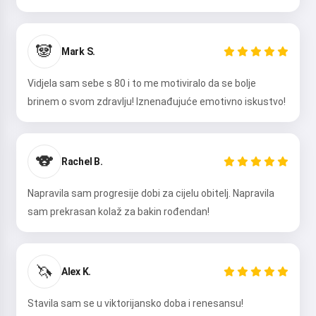
🐼
Mark S.
Vidjela sam sebe s 80 i to me motiviralo da se bolje
brinem o svom zdravlju! Iznenađujuće emotivno iskustvo!
🐨
Rachel B.
Napravila sam progresije dobi za cijelu obitelj. Napravila
sam prekrasan kolaž za bakin rođendan!
🦄
Alex K.
Stavila sam se u viktorijansko doba i renesansu!