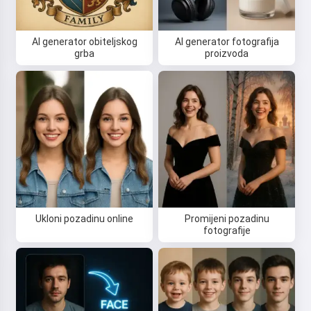
Prihvaćam:
Uvjeti pružanja usluge
,
Pravila o privatnosti
,
AI generator obiteljskog
AI generator fotografija
Pravila povrata novca
grba
proizvoda
Ukloni pozadinu online
Promijeni pozadinu
fotografije