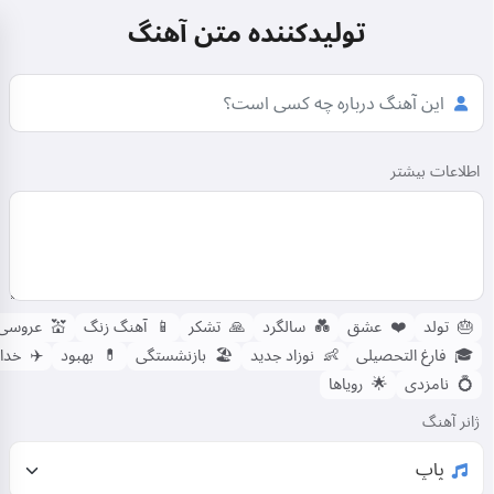
تولیدکننده متن آهنگ
اطلاعات بیشتر
🎂
تولد
❤️
عشق
💑
سالگرد
🙏
تشکر
📱
آهنگ زنگ
💒
عروسی
🎓
فارغ التحصیلی
👶
نوزاد جدید
🏖️
بازنشستگی
💊
بهبود
✈️
خدا
💍
نامزدی
🌟
رویاها
ژانر آهنگ