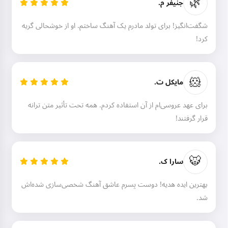
🌿
جنیفر م.
من می‌توانم آهنگ بسازم، شعر و
تبریک بنویسم 🥰
شگفت‌انگیز! برای تولد مادرم یک آهنگ ساختم. او از خوشحالی گریه
کرد!
امتحان کنید
🐹
مایکل ت.
برای عهد عروسی‌ام از آن استفاده کردم. همه تحت تأثیر متن ترانه
من می‌پذیرم:
شرایط خدمات
,
سیاست حفظ حریم خصوصی
,
قرار گرفتند!
سیاست بازپرداخت
🐯
سارا ک.
بهترین ایده هدیه! دوست پسرم عاشق آهنگ شخصی‌سازی شده‌اش
شد.