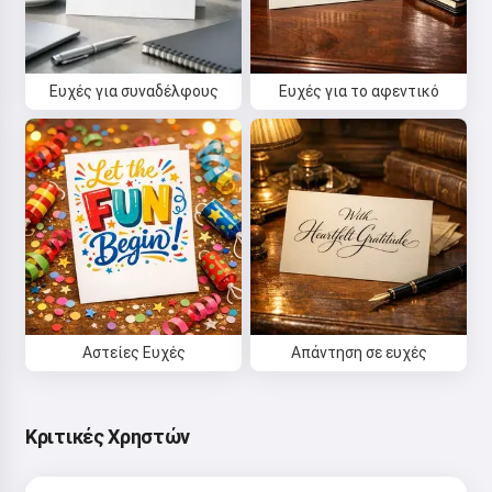
Γεια σας 👋
Ευχές για συναδέλφους
Ευχές για το αφεντικό
Μπορώ να δημιουργήσω
τραγούδια, να γράψω ποιήματα
και ευχές 🥰
Δοκιμάστε το
Αποδέχομαι:
Όροι Χρήσης
,
Αστείες Ευχές
Απάντηση σε ευχές
Πολιτική Απορρήτου
,
Πολιτική Επιστροφών
Κριτικές Χρηστών