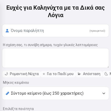
Ευχές για Καληνύχτα με τα Δικά σας
Λόγια
(προαιρετικό)
Η σχέση σας, τι συνέβη σήμερα, τυχόν γλυκές λεπτομέρειες
🌙
Ρομαντική Νύχτα
⭐
Για το Παιδί μου
💫
Απόσταση
🌜
Μ
Μήκος κειμένου
Επιλέξτε ποιότητα