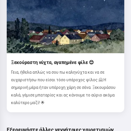
Ξεκούραστη νύχτα, αγαπημένε φίλε 😊
Γεια, ήθελα απλώς να σου πω καληνύχτα και να σε
ευχαριστήσω που είσαι τόσο υπέροχος φίλος 🤗 Η
σημερινή μέρα ήταν υπέροχη χάρη σε σένα. Ξεκουράσου
καλά, γέμισε μπαταρίες και ας κάνουμε το αύριο ακόμα
καλύτερο μαζί! 🌟
Εξερευνήστε άλλες γεννήτριες χαιρετισμών