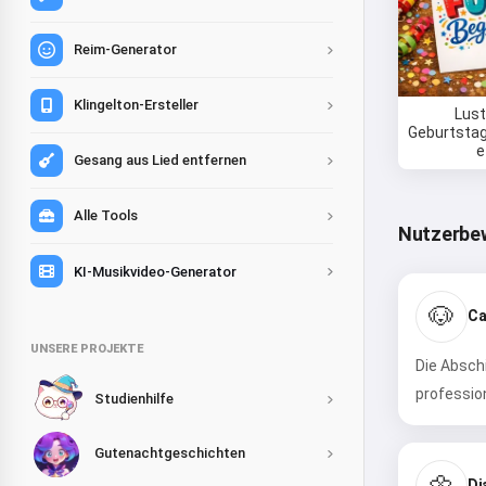
Reim-Generator
Klingelton-Ersteller
Lust
Geburtsta
e
Gesang aus Lied entfernen
Alle Tools
Nutzerbe
KI-Musikvideo-Generator
🐶
Ca
UNSERE PROJEKTE
Die Abschi
profession
Studienhilfe
Gutenachtgeschichten
🌼
Di