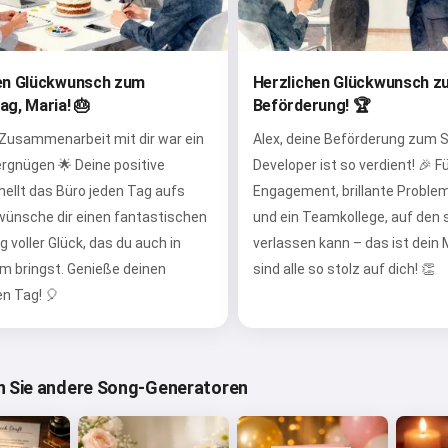
en Glückwunsch zum
Herzlichen Glückwunsch z
ag, Maria! 🎂
Beförderung! 🏆
 Zusammenarbeit mit dir war ein
Alex, deine Beförderung zum S
rgnügen 🌟 Deine positive
Developer ist so verdient! 🎉 F
hellt das Büro jeden Tag aufs
Engagement, brillante Proble
 wünsche dir einen fantastischen
und ein Teamkollege, auf den s
 voller Glück, das du auch in
verlassen kann – das ist dein
m bringst. Genieße deinen
sind alle so stolz auf dich! 👏
n Tag! 🎈
 Sie andere Song-Generatoren