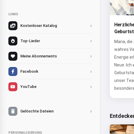
LINKS
Herzlich
Kostenloser Katalog
Geburtst
Top-Lieder
Maria, die
wahres Ve
Meine Abonnements
Energie er
Neue. Ich
Facebook
Geburtstag
unser Tea
YouTube
besondere
Gelöschte Dateien
Entdecken
PERSONALISIERUNG