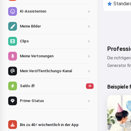
KI-Assistenten
Meine Bilder
Clips
Professio
Meine Vertonungen
Die richtige
Generator fi
Mein Veröffentlichungs-Kanal
Saldo 🎁
Beispiele 
30
Prime-Status
Bis zu 40⚡ wöchentlich in der App