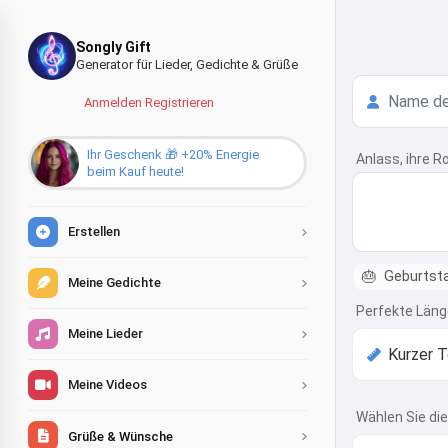
Songly Gift
Generator für Lieder, Gedichte & Grüße
Anmelden
·
Registrieren
Ihr Geschenk 🎁 +20% Energie
Anlass, ihre R
beim Kauf heute!
Erstellen
🎂
Geburtst
Meine Gedichte
Perfekte Läng
Meine Lieder
Meine Videos
Wählen Sie die
Grüße & Wünsche