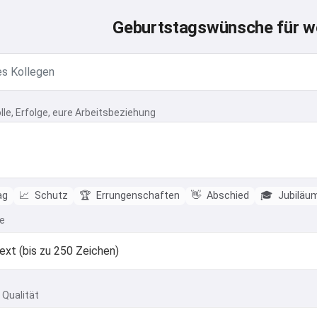
Geburtstagswünsche für we
olle, Erfolge, eure Arbeitsbeziehung
ag
📈
Schutz
🏆
Errungenschaften
👋
Abschied
🎓
Jubiläu
e
 Qualität