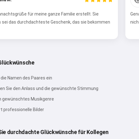
nachtsgrüße für meine ganze Familie erstellt. Sie
Gena
s sei das durchdachteste Geschenk, das sie bekommen
nich
Ausprobieren
Ich akzeptiere:
Nutzungsbedingungen
,
Datenschutzrichtlinie
,
Rückerstattungsrichtlinie
 Glückwünsche
 die Namen des Paares ein
en Sie den Anlass und die gewünschte Stimmung
in gewünschtes Musikgenre
rt professionelle Bilder
 Sie durchdachte Glückwünsche für Kollegen