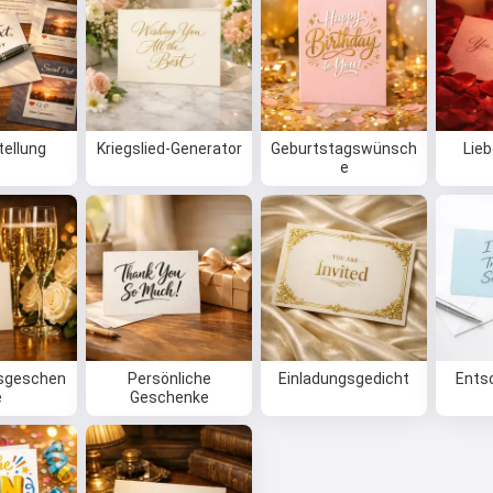
tellung
Kriegslied-Generator
Geburtstagswünsch
Lieb
e
sgeschen
Persönliche
Einladungsgedicht
Ents
e
Geschenke