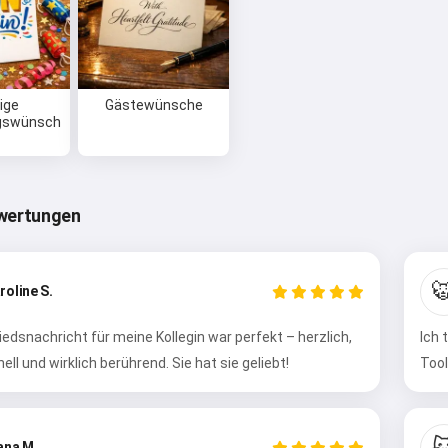
ige
Gästewünsche
gswünsch
wertungen

roline S.
edsnachricht für meine Kollegin war perfekt – herzlich,
Ich 
ell und wirklich berührend. Sie hat sie geliebt!
Tool
Hi 👋
Ich kann Lieder erstellen, Gedichte
schreiben und Glückwünsche 🥰

ana M.