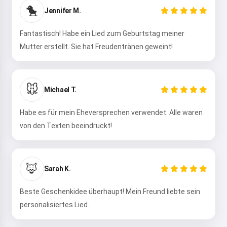
🐤
Jennifer M.
Hi 👋
Fantastisch! Habe ein Lied zum Geburtstag meiner
Ich kann Lieder erstellen, Gedichte
Mutter erstellt. Sie hat Freudentränen geweint!
schreiben und Glückwünsche 🥰
🐭
Michael T.
Ausprobieren
Habe es für mein Eheversprechen verwendet. Alle waren
von den Texten beeindruckt!
Ich akzeptiere:
Nutzungsbedingungen
,
Datenschutzrichtlinie
,
Rückerstattungsrichtlinie
🦊
Sarah K.
Beste Geschenkidee überhaupt! Mein Freund liebte sein
personalisiertes Lied.