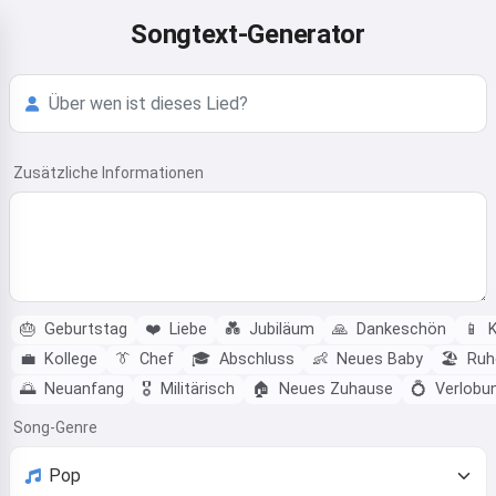
Songtext-Generator
Zusätzliche Informationen
🎂
Geburtstag
❤️
Liebe
💑
Jubiläum
🙏
Dankeschön
📱
K
💼
Kollege
👔
Chef
🎓
Abschluss
👶
Neues Baby
🏖️
Ruh
🌅
Neuanfang
🎖️
Militärisch
🏠
Neues Zuhause
💍
Verlobu
Song-Genre