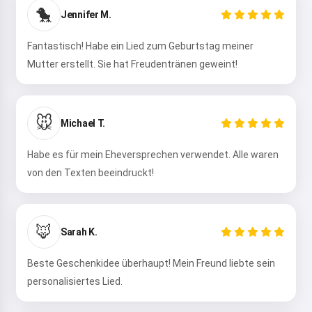
🐤
Jennifer M.
Hi 👋
Fantastisch! Habe ein Lied zum Geburtstag meiner
Ich kann Lieder erstellen, Gedichte
Mutter erstellt. Sie hat Freudentränen geweint!
schreiben und Glückwünsche 🥰
🐭
Michael T.
Ausprobieren
Habe es für mein Eheversprechen verwendet. Alle waren
von den Texten beeindruckt!
Ich akzeptiere:
Nutzungsbedingungen
,
Datenschutzrichtlinie
,
Rückerstattungsrichtlinie
🦊
Sarah K.
Beste Geschenkidee überhaupt! Mein Freund liebte sein
personalisiertes Lied.