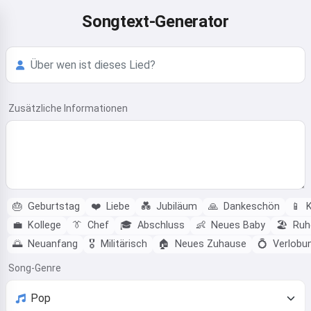
Songtext-Generator
Zusätzliche Informationen
🎂
Geburtstag
❤️
Liebe
💑
Jubiläum
🙏
Dankeschön
📱
K
💼
Kollege
👔
Chef
🎓
Abschluss
👶
Neues Baby
🏖️
Ruh
🌅
Neuanfang
🎖️
Militärisch
🏠
Neues Zuhause
💍
Verlobu
Song-Genre