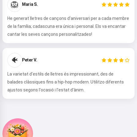
🦁
Maria S.
He generat lletres de cançons d'aniversari per a cada membre
de la família; cadascuna era única i personal. Els va encantar
cantar les seves cançons personalitzades!
Hola 👋
Puc crear cançons, escriure
poemes i felicitacions 🥰
🐠
Peter V.
La varietat d'estils de lletres és impressionant, des de
Prova-ho
balades clàssiques fins a hip-hop modern. Utilitzo diferents
ajustos segons l'ocasió i l'estat d'ànim.
Accepto:
Termes del servei
,
Política de privadesa
,
Política de reemborsament