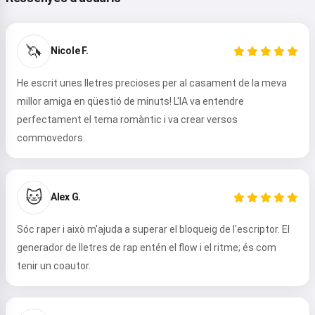
🦄
Nicole F.
He escrit unes lletres precioses per al casament de la meva
millor amiga en qüestió de minuts! L'IA va entendre
perfectament el tema romàntic i va crear versos
commovedors.
🐱
Alex G.
Sóc raper i això m'ajuda a superar el bloqueig de l'escriptor. El
generador de lletres de rap entén el flow i el ritme; és com
tenir un coautor.