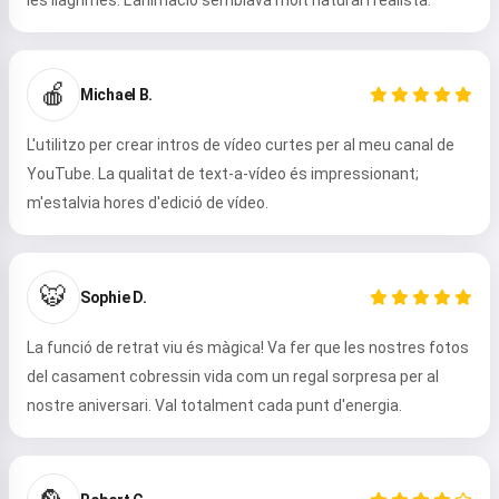
les llàgrimes. L'animació semblava molt natural i realista.
🍎
Michael B.
L'utilitzo per crear intros de vídeo curtes per al meu canal de
YouTube. La qualitat de text-a-vídeo és impressionant;
m'estalvia hores d'edició de vídeo.
Hola 👋
Puc crear cançons, escriure
poemes i felicitacions 🥰
🐯
Sophie D.
La funció de retrat viu és màgica! Va fer que les nostres fotos
del casament cobressin vida com un regal sorpresa per al
Prova-ho
nostre aniversari. Val totalment cada punt d'energia.
Accepto:
Termes del servei
,
Política de privadesa
,