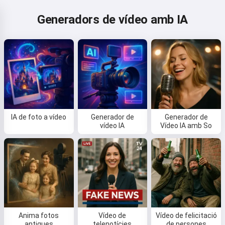
Generadors de vídeo amb IA
IA de foto a vídeo
Generador de
Generador de
vídeo IA
Vídeo IA amb So
Anima fotos
Vídeo de
Vídeo de felicitació
antigues
telenotícies
de persones