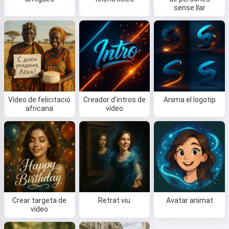
sense llar
Vídeo de felicitació
Creador d'intros de
Anima el logotip
africana
vídeo
Crear targeta de
Retrat viu
Avatar animat
vídeo