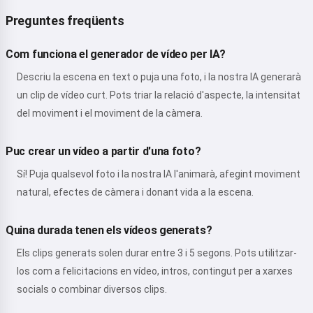
Preguntes freqüents
Com funciona el generador de vídeo per IA?
Descriu la escena en text o puja una foto, i la nostra IA generarà
un clip de vídeo curt. Pots triar la relació d'aspecte, la intensitat
del moviment i el moviment de la càmera.
Puc crear un vídeo a partir d'una foto?
Sí! Puja qualsevol foto i la nostra IA l'animarà, afegint moviment
natural, efectes de càmera i donant vida a la escena.
Quina durada tenen els vídeos generats?
Els clips generats solen durar entre 3 i 5 segons. Pots utilitzar-
los com a felicitacions en vídeo, intros, contingut per a xarxes
socials o combinar diversos clips.