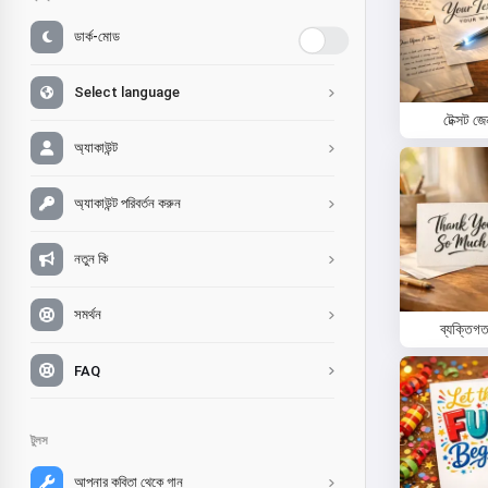
ডার্ক-মোড
Select language
টেক্সট জ
অ্যাকাউন্ট
অ্যাকাউন্ট পরিবর্তন করুন
নতুন কি
সমর্থন
ব্যক্তিগ
FAQ
টুলস
আপনার কবিতা থেকে গান