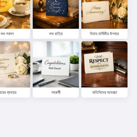
শুভ সকাল
শুভ রাত্রি
বিবাহ বার্ষিকীর উপহার
িয়ের ব্যবহার
সহকর্মী
অতিথিদের শুভেচ্ছা