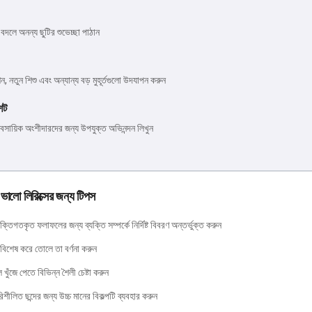
 বদলে অনন্য ছুটির শুভেচ্ছা পাঠান
য়েশন, নতুন শিশু এবং অন্যান্য বড় মুহূর্তগুলো উদযাপন করুন
শট
্যবসায়িক অংশীদারদের জন্য উপযুক্ত অভিনন্দন লিখুন
ালো লিরিক্সের জন্য টিপস
্তিগতকৃত ফলাফলের জন্য ব্যক্তি সম্পর্কে নির্দিষ্ট বিবরণ অন্তর্ভুক্ত করুন
বিশেষ করে তোলে তা বর্ণনা করুন
ল খুঁজে পেতে বিভিন্ন শৈলী চেষ্টা করুন
ীলিত ছন্দের জন্য উচ্চ মানের বিকল্পটি ব্যবহার করুন