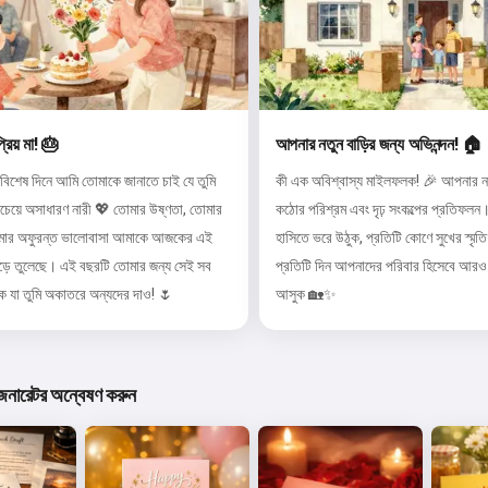
প্রিয় মা! 🎂
আপনার নতুন বাড়ির জন্য অভিনন্দন! 🏠
বিশেষ দিনে আমি তোমাকে জানাতে চাই যে তুমি
কী এক অবিশ্বাস্য মাইলফলক! 🎉 আপনার নত
চেয়ে অসাধারণ নারী 💖 তোমার উষ্ণতা, তোমার
কঠোর পরিশ্রম এবং দৃঢ় সংকল্পের প্রতিফলন।
তোমার অফুরন্ত ভালোবাসা আমাকে আজকের এই
হাসিতে ভরে উঠুক, প্রতিটি কোণে সুখের স্মৃত
 গড়ে তুলেছে। এই বছরটি তোমার জন্য সেই সব
প্রতিটি দিন আপনাদের পরিবার হিসেবে আরও 
ক যা তুমি অকাতরে অন্যদের দাও! 🌷
আসুক 🏡✨
জেনারেটর অন্বেষণ করুন