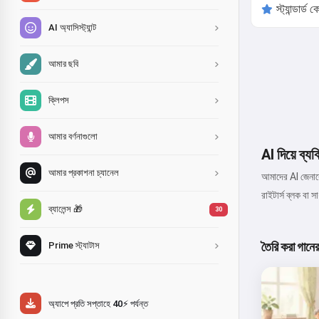
AI অ্যাসিস্ট্যান্ট
আমার ছবি
ক্লিপস
আমার বর্ণনাগুলো
AI দিয়ে ব্য
আমার প্রকাশনা চ্যানেল
আমাদের AI জেনারে
রাইটার্স ব্লক বা 
ব্যালেন্স 🎁
30
তৈরি করা গানে
Prime স্ট্যাটাস
অ্যাপে প্রতি সপ্তাহে 40⚡ পর্যন্ত