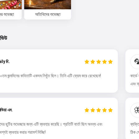
ের শুভেচ্ছা
অতিথিদের শুভেচ্ছা
িভিউ

ily R.
০তম জন্মদিনের কবিতাটি একদম নিখুঁত ছিল। তিনি এটি ফ্রেম করে রেখেছেন!
কার্ড
এবং ব
হাই 👋

ভিয়া এম.
আমি গান তৈরি করতে পারি, কবিতা এবং শুভেচ্ছা
লিখতে পারি 🥰
দের ছুটির শুভেচ্ছার জন্য এটি ব্যবহার করেছি। প্রতিটি বার্তা ছিল অনন্য এবং
ব্যক্
যই ব্যবহার করার পরামর্শ দিচ্ছি!
ঠিক স