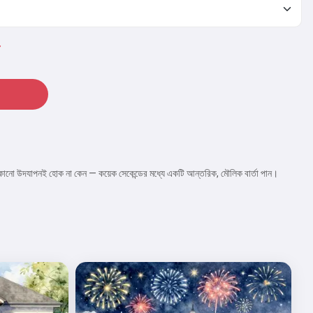
 যেকোনো উদযাপনই হোক না কেন — কয়েক সেকেন্ডের মধ্যে একটি আন্তরিক, মৌলিক বার্তা পান।