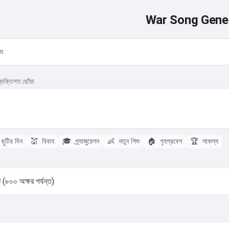
War Song Gene
্যক্তিগত ছোঁয়া
ছুটির দিন
💒
বিবাহ
🎓
গ্র্যাজুয়েশন
👶
নতুন শিশু
🏠
গৃহপ্রবেশ
🏆
সাফল্য