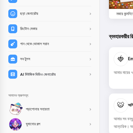
মজার জন্মদিন
ছড়া জেনারেটর
রিংটোন মেকার
ব্যবহারকারীর র
গান থেকে ভোকাল সরান
🍓
Em
সব টুলস
আমার মায়ের ৭
AI মিউজিক ভিডিও জেনারেটর
আমাদের প্রকল্পসমূহ
🐯
অলি
পড়াশোনায় সহায়তা
আমার সব বন্ধু
ঘুমানোর গল্প
আন্তরিক। অবশ্