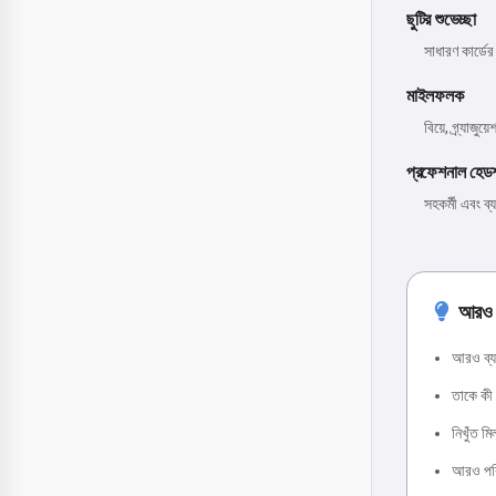
ছুটির শুভেচ্ছা
সাধারণ কার্ডের
মাইলফলক
বিয়ে, গ্র্যাজু
প্রফেশনাল হেড
সহকর্মী এবং ব
আরও ভ
আরও ব্যক
তাকে কী 
নিখুঁত মি
আরও পরিশ