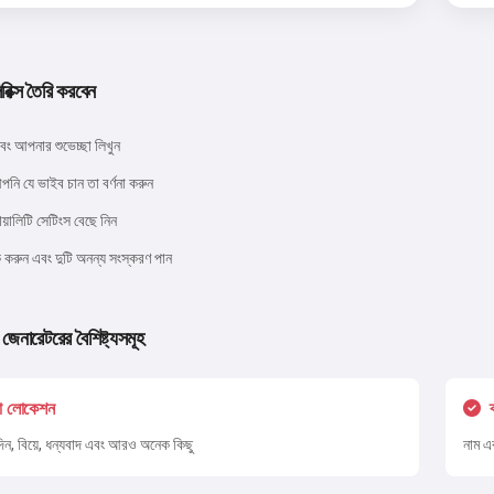
চেষ্টা করে দেখুন
িরিক্স তৈরি করবেন
আমি গ্রহণ করি:
পরিষেবার শর্তাবলী
,
গোপনীয়তা নীতি
,
এবং আপনার শুভেচ্ছা লিখুন
রিফান্ড নীতি
পনি যে ভাইব চান তা বর্ণনা করুন
য়ালিটি সেটিংস বেছে নিন
 করুন এবং দুটি অনন্য সংস্করণ পান
 জেনারেটরের বৈশিষ্ট্যসমূহ
ো লোকেশন
 দিন, বিয়ে, ধন্যবাদ এবং আরও অনেক কিছু
নাম এ