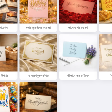
েনারেশন
মজার জন্মদিনের শুভেচ্ছা
ভালোবাসার ঘোষণা
ত উপহার
আমন্ত্রণমূলক কবিতা
কীভাবে ক্ষমা চাইবেন
ব