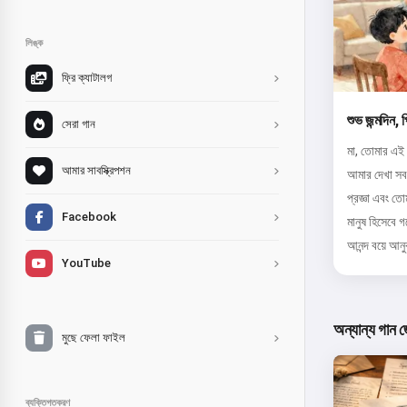
লিঙ্ক
ফ্রি ক্যাটালগ
শুভ জন্মদিন, 
সেরা গান
মা, তোমার এই 
আমার সাবস্ক্রিপশন
আমার দেখা সব
প্রজ্ঞা এবং 
Facebook
মানুষ হিসেবে
আনন্দ বয়ে আনু
YouTube
অন্যান্য গান 
মুছে ফেলা ফাইল
ব্যক্তিগতকরণ