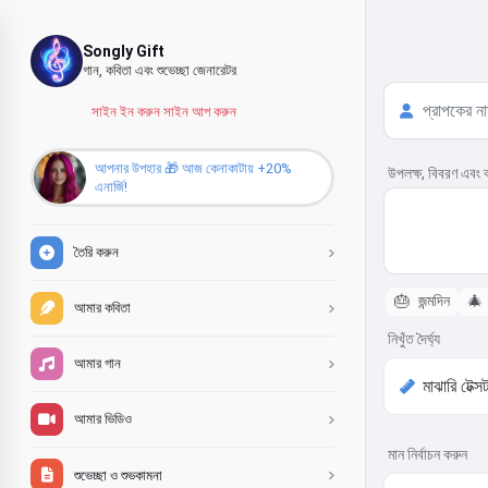
Songly Gift
গান, কবিতা এবং শুভেচ্ছা জেনারেটর
সাইন ইন করুন
·
সাইন আপ করুন
আপনার উপহার 🎁 আজ কেনাকাটায় +20%
উপলক্ষ, বিবরণ এবং ব
এনার্জি!
তৈরি করুন
🎂
জন্মদিন
🎄
আমার কবিতা
নিখুঁত দৈর্ঘ্য
আমার গান
আমার ভিডিও
মান নির্বাচন করুন
শুভেচ্ছা ও শুভকামনা