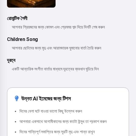
রোমান্টিক শৈলী
আপনার প্রিয়জনের জন্য কোমল এবং প্রেমময় শব্দ দিয়ে দিনটি শেষ করুন
Children Song
আপনার ছোটদের জন্য মৃদু এবং আরামদায়ক ঘুমানোর বার্তা তৈরি করুন
দূরত্ব
একটি আন্তরিক সংগীত বার্তার মাধ্যমে দূরত্বের ব্যবধান ঘুচিয়ে দিন
উন্নত AI ইমেজের জন্য টিপস
দিনের বেলা ঘটে যাওয়া ভালো কিছু উল্লেখ করুন
আপনারা একসাথে আগামীকালের জন্য কতটা উন্মুখ তা প্রকাশ করুন
দিনের শান্তিপূর্ণ সমাপ্তির জন্য সুরটি মৃদু এবং শান্ত রাখুন