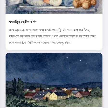
শুভরাত্রি, ছোট তারা ⭐
চোখ বন্ধ করার সময় হয়েছে, আমার ছোট সোনা 🌜 চাঁদ তোমাকে পাহারা দিচ্ছে,
তারাগুলো ঘুমপাড়ানি গান গাইছে, আর মা ও বাবা তোমাকে আকাশের সব তারার চেয়েও
বেশি ভালোবাসে। মিষ্টি স্বপ্ন, আমাদের প্রিয় দেবদূত 👼💤