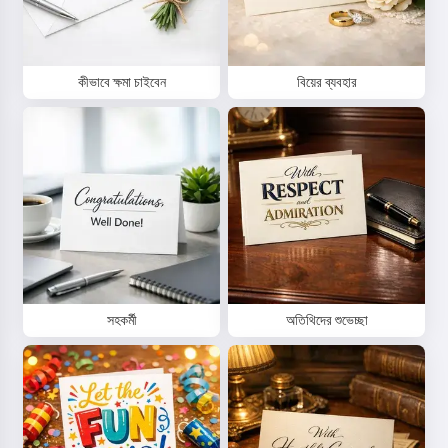
কীভাবে ক্ষমা চাইবেন
বিয়ের ব্যবহার
হাই 👋
আমি গান তৈরি করতে পারি, কবিতা এবং শুভেচ্ছা
লিখতে পারি 🥰
চেষ্টা করে দেখুন
সহকর্মী
অতিথিদের শুভেচ্ছা
আমি গ্রহণ করি:
পরিষেবার শর্তাবলী
,
গোপনীয়তা নীতি
,
রিফান্ড নীতি