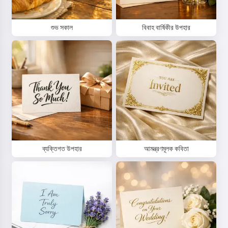
শুভ সকাল
বিবাহ বার্ষিকীর উপহার
ব্যক্তিগত উপহার
আমন্ত্রণমূলক কবিতা