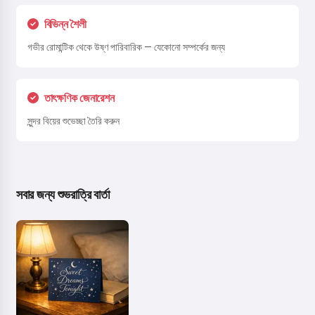
বিভিন্ন শৈলী
গভীর রোমান্টিক থেকে উষ্ণ পারিবারিক — যেকোনো সম্পর্কের জন্য
তাৎক্ষণিক জেনারেশন
সুন্দর বিয়ের শুভেচ্ছা তৈরি করুন
সবার জন্য শুভরাত্রি বার্তা