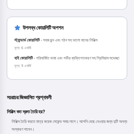
উপলব্ধ কোয়ালিটি অপশন
স্ট্যান্ডার্ড কোয়ালিটি
-
সহজ ছন্দ এবং গঠন সহ ভালো মানের লিরিক্স
মূল্য: 6 এনার্জি
হাই কোয়ালিটি
-
পরিমার্জিত ভাষা এবং গভীর ব্যক্তিগতকরণ সহ প্রিমিয়াম শুভেচ্ছা
মূল্য: 9 এনার্জি
সচরাচর জিজ্ঞাসিত প্রশ্নাবলী
লিরিক্স কত দ্রুত তৈরি হয়?
লিরিক্স তৈরি করতে মাত্র কয়েক সেকেন্ড সময় লাগে। আপনি বেছে নেওয়ার জন্য দুটি অনন্য
সংস্করণ পাবেন।