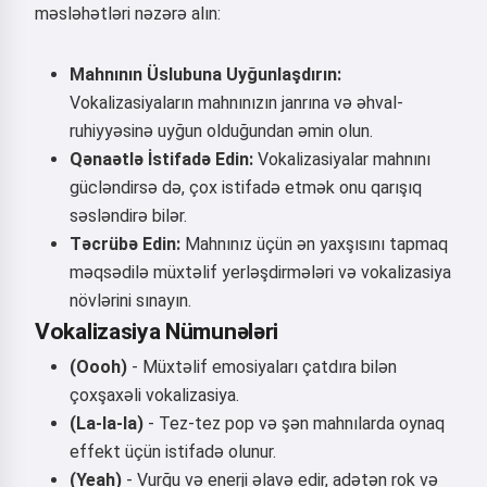
məsləhətləri nəzərə alın:
Qəbul edirəm:
Xidmət Şərtləri
,
Məxfilik Siyasəti
,
Mahnının Üslubuna Uyğunlaşdırın:
Geri Qaytarma Siyasəti
Vokalizasiyaların mahnınızın janrına və əhval-
ruhiyyəsinə uyğun olduğundan əmin olun.
Qənaətlə İstifadə Edin:
Vokalizasiyalar mahnını
gücləndirsə də, çox istifadə etmək onu qarışıq
səsləndirə bilər.
Təcrübə Edin:
Mahnınız üçün ən yaxşısını tapmaq
məqsədilə müxtəlif yerləşdirmələri və vokalizasiya
növlərini sınayın.
Vokalizasiya Nümunələri
(Oooh)
- Müxtəlif emosiyaları çatdıra bilən
çoxşaxəli vokalizasiya.
(La-la-la)
- Tez-tez pop və şən mahnılarda oynaq
effekt üçün istifadə olunur.
(Yeah)
- Vurğu və enerji əlavə edir, adətən rok və