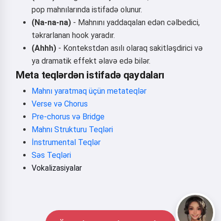
pop mahnılarında istifadə olunur.
(Na-na-na)
- Mahnını yaddaqalan edən cəlbedici,
təkrarlanan hook yaradır.
(Ahhh)
- Kontekstdən asılı olaraq sakitləşdirici və
ya dramatik effekt əlavə edə bilər.
Meta teqlərdən istifadə qaydaları
Mahnı yaratmaq üçün metateqlər
Verse və Chorus
Pre-chorus və Bridge
Mahnı Strukturu Teqləri
İnstrumental Teqlər
Səs Teqləri
Vokalizasiyalar