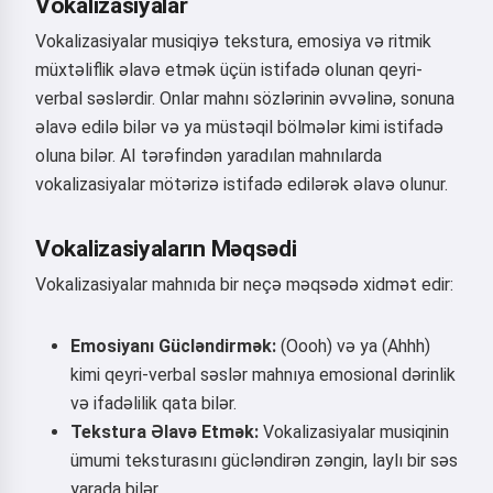
Vokalizasiyalar
Vokalizasiyalar musiqiyə tekstura, emosiya və ritmik
müxtəliflik əlavə etmək üçün istifadə olunan qeyri-
verbal səslərdir. Onlar mahnı sözlərinin əvvəlinə, sonuna
əlavə edilə bilər və ya müstəqil bölmələr kimi istifadə
oluna bilər. AI tərəfindən yaradılan mahnılarda
vokalizasiyalar mötərizə istifadə edilərək əlavə olunur.
Vokalizasiyaların Məqsədi
Vokalizasiyalar mahnıda bir neçə məqsədə xidmət edir:
Emosiyanı Gücləndirmək:
(Oooh) və ya (Ahhh)
kimi qeyri-verbal səslər mahnıya emosional dərinlik
və ifadəlilik qata bilər.
Tekstura Əlavə Etmək:
Vokalizasiyalar musiqinin
ümumi teksturasını gücləndirən zəngin, laylı bir səs
yarada bilər.