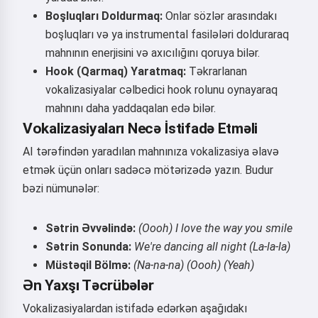
Boşluqları Doldurmaq:
Onlar sözlər arasındakı
boşluqları və ya instrumental fasilələri dolduraraq
mahnının enerjisini və axıcılığını qoruya bilər.
Hook (Qarmaq) Yaratmaq:
Təkrarlanan
vokalizasiyalar cəlbedici hook rolunu oynayaraq
mahnını daha yaddaqalan edə bilər.
Vokalizasiyaları Necə İstifadə Etməli
AI tərəfindən yaradılan mahnınıza vokalizasiya əlavə
etmək üçün onları sadəcə mötərizədə yazın. Budur
bəzi nümunələr:
Salam 👋
Mən mahnılar yarada, şeirlər və
Sətrin Əvvəlində:
(Oooh) I love the way you smile
təbriklər yaza bilirəm 🥰
Sətrin Sonunda:
We're dancing all night (La-la-la)
Müstəqil Bölmə:
(Na-na-na) (Oooh) (Yeah)
Ən Yaxşı Təcrübələr
Yoxla
Vokalizasiyalardan istifadə edərkən aşağıdakı