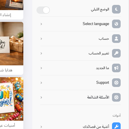
الوضع الليلي
إنشاء 
Select language
حساب
تغيير الحساب
ما الجديد
هدايا ش
Support
الأسئلة الشائعة
أدوات
أمنيات عي
أغنية من قصائدك