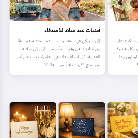
أمنيات عيد ميلاد للأصدقاء
ن أشكركِ على
إلى شريكي في المغامرات — عيد ميلاد سعيد! 🥳
 وكل فطيرة
من أحاديثنا في وقت متأخر من الليل إلى رحلاتنا
ظوظون جداً
العفوية، كل لحظة معك هي مغامرة. نخب عام آخر
من صنع ذكريات لا تُنسى معاً! 🎊