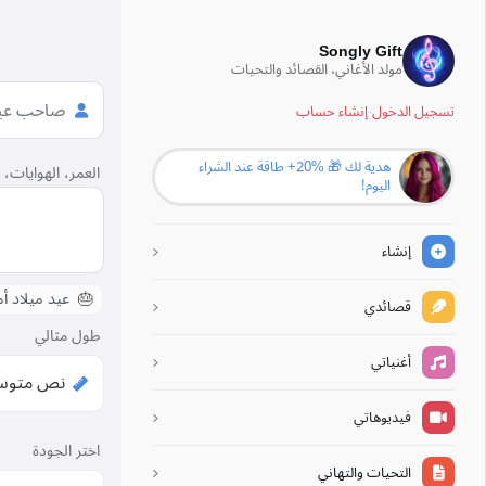
Songly Gift
مولد الأغاني، القصائد والتحيات
تسجيل الدخول
·
إنشاء حساب
هدية لك 🎁 ‎+20% طاقة عند الشراء
العمر، الهوايات،
اليوم!
إنشاء
🎂
عيد ميلاد أ
قصائدي
طول مثالي
أغنياتي
فيديوهاتي
اختر الجودة
التحيات والتهاني