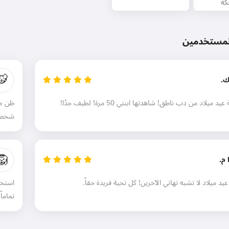
ة
لمستخدمين
🐯
ك.
 ميلاد من دب ناطق! شاهدتها ابنتي 50 مرة! لطيف جدًا!
ظن صد
شخصية
🦁
مرحبًا 👋
 م.
يمكنني إنشاء أغاني، كتابة قصائد
وتهنئات 🥰
 عيد ميلاد لا تشبه تهاني الآخرين! كل تحية فريدة حقاً.
استخد
تماماً.