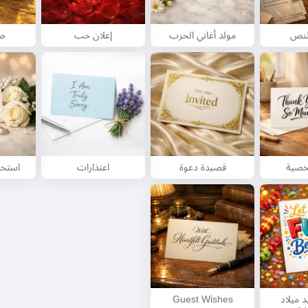
النص
مولد أغاني الحرب
إعلان حب
صب
خصية
قصيدة دعوة
اعتذارات
استخد
د ميلاد
Guest Wishes