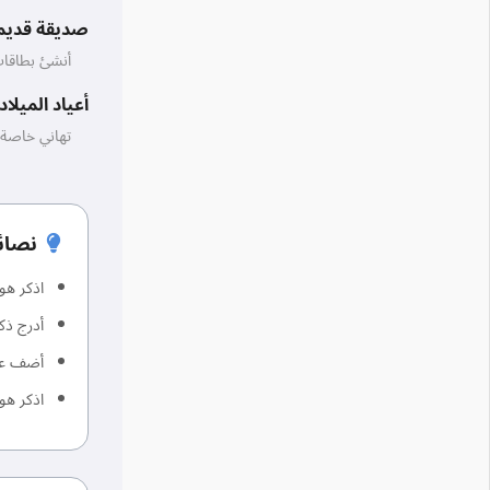
صديقة قديم
أنشئ بطاقات
أعياد الميلاد
تهاني خاصة جداً لسن 18 و30 و50 و
نصائ
اذكر هوا
أدرج ذك
أضف عمر
اذكر هو