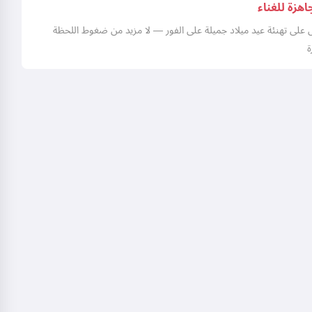
اهزة للغناء
على تهنئة عيد ميلاد جميلة على الفور — لا مزيد من ضغوط اللحظة
ة