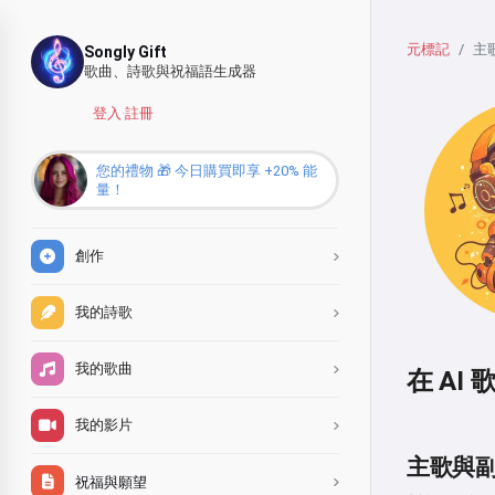
元標記
主歌
Songly Gift
歌曲、詩歌與祝福語生成器
登入
·
註冊
您的禮物 🎁 今日購買即享 +20% 能
量！
創作
我的詩歌
我的歌曲
在 A
我的影片
主歌與
祝福與願望