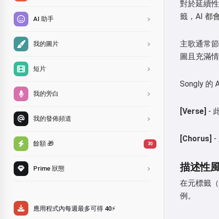
對於延續性
籤，AI 
AI 助手
主歌通常節
我的圖片
圖且充滿情
短片
Songly
我的旁白
[Verse]
-
我的發佈頻道
[Chorus]
餘額 🎁
30
描述性
Prime 狀態
在元標籤（
例。
應用程式內每週最多可得 40⚡