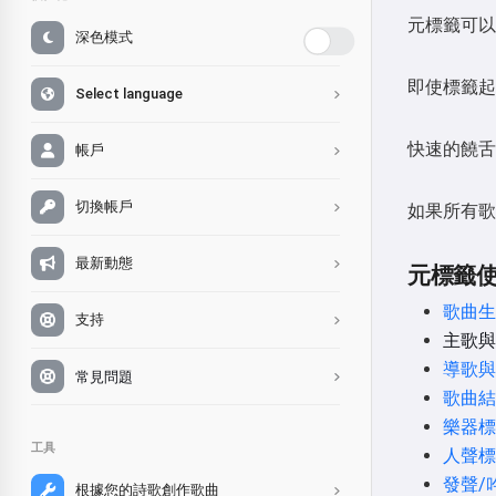
元標籤可以
深色模式
即使標籤起
Select language
快速的饒舌
帳戶
切換帳戶
如果所有歌
最新動態
元標籤
歌曲生成
支持
主歌與副歌
導歌與橋段
常見問題
歌曲結
樂器標
工具
人聲標
發聲/吟唱
根據您的詩歌創作歌曲