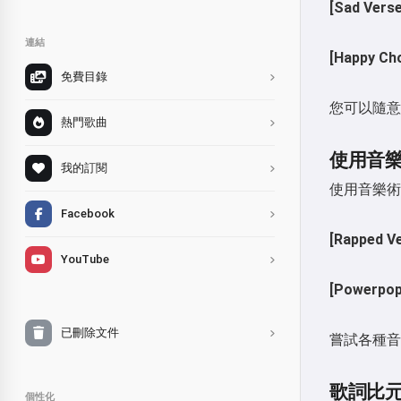
[Sad Verse
連結
[Happy Ch
免費目錄
您可以隨意
熱門歌曲
使用音
我的訂閱
使用音樂術
Facebook
[Rapped V
YouTube
[Powerpop
已刪除文件
嘗試各種音
歌詞比
個性化