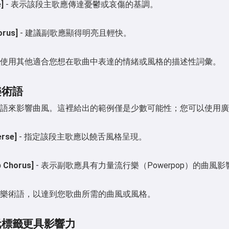
]
- 表示該段主歌應傳達憂鬱或哀傷的基調。
orus]
- 建議副歌應顯得明亮且輕快。
嗨 👋
使用其他適合您想在歌曲中表達的情緒或風格的描述性詞彙。
我可以創作歌曲、寫詩和祝福語 🥰
樂術語
語來影響曲風。這裡給出的範例僅是少數可能性；您可以使用廣
立即嘗試
erse]
- 指定該段主歌應以饒舌風格呈現。
我接受：
服務條款
,
 Chorus]
- 表示副歌應具有力量流行樂（Powerpop）的曲風影
隱私政策
,
退款政策
樂術語，以達到您歌曲所需的曲風或風格。
元標籤更具影響力