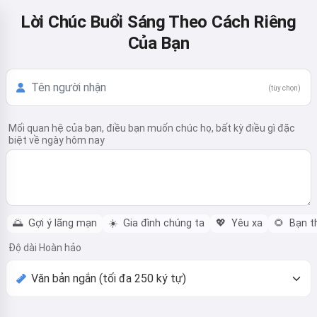
Lời Chúc Buổi Sáng Theo Cách Riêng
Của Bạn
(tùy chọn)
Mối quan hệ của bạn, điều bạn muốn chúc họ, bất kỳ điều gì đặc
biệt về ngày hôm nay
🌅
Gợi ý lãng mạn
☀️
Gia đình chúng ta
💖
Yêu xa
🌻
Bạn t
Độ dài Hoàn hảo