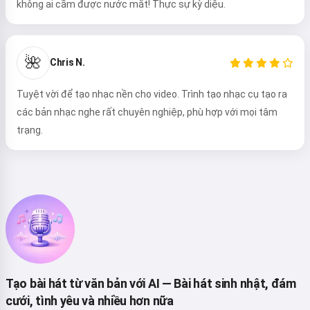
không ai cầm được nước mắt! Thực sự kỳ diệu.
Xin chào 👋
🌺
Tôi có thể tạo bài hát, viết thơ và
Chris N.
lời chúc mừng 🥰
Tuyệt vời để tạo nhạc nền cho video. Trình tạo nhạc cụ tạo ra
các bản nhạc nghe rất chuyên nghiệp, phù hợp với mọi tâm
trạng.
Thử ngay
Tôi chấp nhận:
Điều khoản Dịch vụ
,
Chính sách Bảo mật
,
Chính sách Hoàn tiền
Tạo bài hát từ văn bản với AI — Bài hát sinh nhật, đám
cưới, tình yêu và nhiều hơn nữa