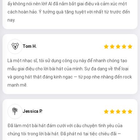
ấy không nói nên lời! AI đã nắm bắt giai điệu và cảm xúc một
cách hoàn hảo. Ý tưởng quà tặng tuyệt vời nhất từ trước đến
nay.
🐻
Tom H.
Là một nhạc sĩ, tôi sử dụng công cụ này để nhanh chóng tạo
mẫu giai điệu cho lời bài hát của mình. Sự đa dạng về thể loại
và giọng hát thật đáng kinh ngạc — từ pop nhẹ nhàng đến rock
mạnh mẽ.
💐
Jessica P.
Đã làm một bài hát đám cưới với câu chuyện tình yêu của
chúng tôi trong lời bài hát. Đã phát nó tại tiệc chiêu đãi —