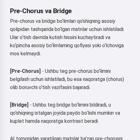
Pre-Chorus va Bridge
Pre-chorus va bridge bo‘limlari qo‘shiqning asosiy
qolipidan tashqarida bo‘lgan matnlar uchun ishlatiladi.
Ular o‘tish davrida kutish hissini kuchaytiradi va
ko‘pincha asosiy bo‘limlarning qofiyasi yoki o‘lchoviga
mos kelmaydi.
[Pre-Chorus]
- Ushbu teg pre-chorus bo‘limini
belgilash uchun ishlatiladi, bu esa naqoratga (chorus)
olib boruvchi o‘tish vazifasini bajaradi.
[Bridge]
- Ushbu teg bridge bo‘limini bildiradi, u
qo‘shiqning istalgan joyida paydo bo‘lishi mumkin va
kuplet hamda naqoratga kontrast beradi.
AI tomonidan yaratilgan matnlar ba’zan pre-chorusni