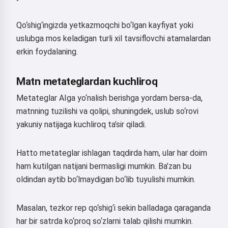
Qo‘shig‘ingizda yetkazmoqchi bo‘lgan kayfiyat yoki
uslubga mos keladigan turli xil tavsiflovchi atamalardan
erkin foydalaning.
Matn metateglardan kuchliroq
Metateglar AIga yo‘nalish berishga yordam bersa-da,
matnning tuzilishi va qolipi, shuningdek, uslub so‘rovi
yakuniy natijaga kuchliroq ta’sir qiladi.
Hatto metateglar ishlagan taqdirda ham, ular har doim
ham kutilgan natijani bermasligi mumkin. Ba’zan bu
oldindan aytib bo‘lmaydigan bo‘lib tuyulishi mumkin.
Masalan, tezkor rep qo‘shig‘i sekin balladaga qaraganda
har bir satrda ko‘proq so‘zlarni talab qilishi mumkin.