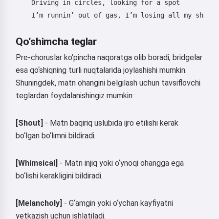
    Driving in circles, looking for a spot

Sinab ko'rish
    I’m runnin’ out of gas, I’m losing all my shots

Qo‘shimcha teglar
Men qabul qilaman:
Foydalanish shartlari
,
Maxfiylik siyosati
,
Pre-choruslar ko‘pincha naqoratga olib boradi, bridgelar
To‘lovni qaytarish siyosati
esa qo‘shiqning turli nuqtalarida joylashishi mumkin.
Shuningdek, matn ohangini belgilash uchun tavsiflovchi
teglardan foydalanishingiz mumkin:
[Shout]
- Matn baqiriq uslubida ijro etilishi kerak
bo‘lgan bo‘limni bildiradi.
[Whimsical]
- Matn injiq yoki o‘ynoqi ohangga ega
bo‘lishi kerakligini bildiradi.
[Melancholy]
- G‘amgin yoki o‘ychan kayfiyatni
yetkazish uchun ishlatiladi.