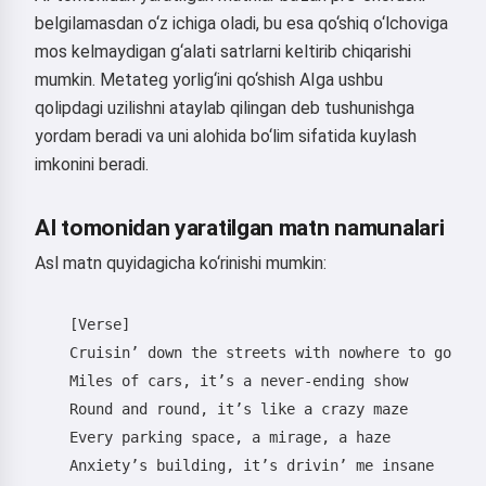
belgilamasdan o‘z ichiga oladi, bu esa qo‘shiq o‘lchoviga
mos kelmaydigan g‘alati satrlarni keltirib chiqarishi
mumkin. Metateg yorlig‘ini qo‘shish AIga ushbu
qolipdagi uzilishni ataylab qilingan deb tushunishga
yordam beradi va uni alohida bo‘lim sifatida kuylash
imkonini beradi.
AI tomonidan yaratilgan matn namunalari
Asl matn quyidagicha ko‘rinishi mumkin:
    [Verse]

    Cruisin’ down the streets with nowhere to go

    Miles of cars, it’s a never-ending show

    Round and round, it’s like a crazy maze

    Every parking space, a mirage, a haze

    Anxiety’s building, it’s drivin’ me insane
