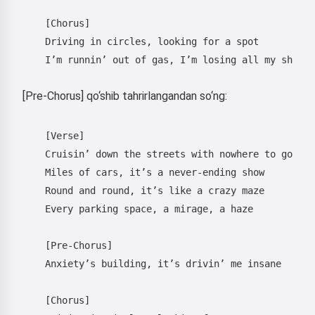
    [Chorus]

    Driving in circles, looking for a spot

    I’m runnin’ out of gas, I’m losing all my shots

[Pre-Chorus] qo‘shib tahrirlangandan so‘ng:
    [Verse]

    Cruisin’ down the streets with nowhere to go

    Miles of cars, it’s a never-ending show

    Round and round, it’s like a crazy maze

    Every parking space, a mirage, a haze

Salom 👋
Men qo'shiqlar yaratishim, she'rlar
    [Pre-Chorus]

va tabriklar yozishim mumkin 🥰
    Anxiety’s building, it’s drivin’ me insane

    [Chorus]
