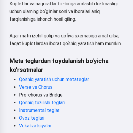
Kupletlar va naqoratlar bir-biriga aralashib ketmasligi
uchun ularning bo‘g‘inlar soni va iboralari aniq
farqlanishiga ishonch hosil qiling.
Agar matn izchil qolip va qofiya sxemasiga amal qilsa,
faqat kupletlardan iborat qo‘shiq yaratish ham mumkin.
Meta teglardan foydalanish bo'yicha
ko'rsatmalar
Qo'shiq yaratish uchun metateglar
Verse va Chorus
Pre-chorus va Bridge
Qo'shiq tuzilishi teglari
Instrumental teglar
Ovoz teglari
Vokalizatsiyalar