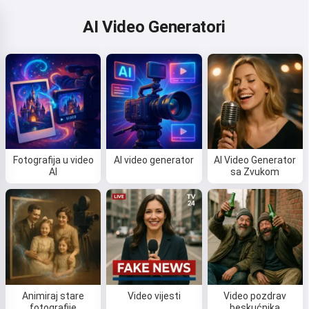
AI Video Generatori
Fotografija u video
AI video generator
AI Video Generator
AI
sa Zvukom
Animiraj stare
Video vijesti
Video pozdrav
fotografije
beskućnika