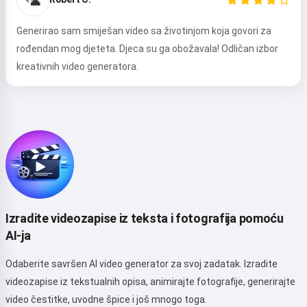
Pravila o privatnosti
,
Pravila povrata novca
Generirao sam smiješan video sa životinjom koja govori za
rođendan mog djeteta. Djeca su ga obožavala! Odličan izbor
kreativnih video generatora.
Izradite videozapise iz teksta i fotografija pomoću
AI-ja
Odaberite savršen AI video generator za svoj zadatak. Izradite
videozapise iz tekstualnih opisa, animirajte fotografije, generirajte
video čestitke, uvodne špice i još mnogo toga.