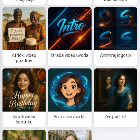
Afrički video
Izrada video uvoda
Animiraj logotip
pozdrav
Izradi video
Animirani avatar
Živi portret
čestitku