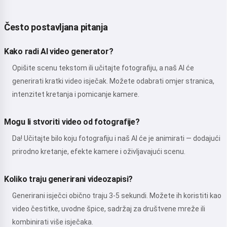
Često postavljana pitanja
Kako radi AI video generator?
Opišite scenu tekstom ili učitajte fotografiju, a naš AI će
generirati kratki video isječak. Možete odabrati omjer stranica,
intenzitet kretanja i pomicanje kamere.
Mogu li stvoriti video od fotografije?
Da! Učitajte bilo koju fotografiju i naš AI će je animirati — dodajući
prirodno kretanje, efekte kamere i oživljavajući scenu.
Koliko traju generirani videozapisi?
Generirani isječci obično traju 3-5 sekundi. Možete ih koristiti kao
video čestitke, uvodne špice, sadržaj za društvene mreže ili
kombinirati više isječaka.