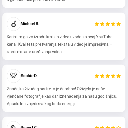
🍎
Michael B.
Koristim ga za izradu kratkih video uvoda za svoj YouTube
kanal. Kvaliteta pretvaranja teksta u video je impresivna —
štedi mi sate uređivanja videa.
Bok 👋
Mogu stvarati pjesme, pisati
🐯
Sophie D.
stihove i čestitke 🥰
Značajka živućeg portreta je čarobna! Oživjela je naše
vjenčane fotografije kao dar iznenađenja za našu godišnjicu.
Isprobaj
Apsolutno vrijedi svakog boda energije.
Prihvaćam:
Uvjeti pružanja usluge
,
🦜
Robert C.