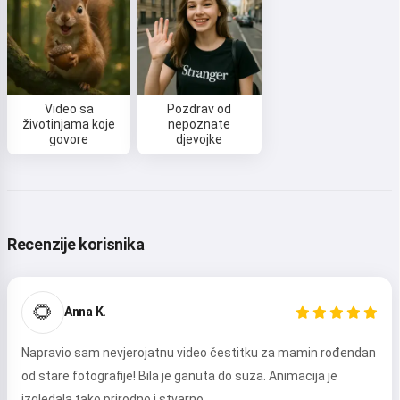
Video sa
Pozdrav od
životinjama koje
nepoznate
govore
djevojke
Recenzije korisnika
🌻
Anna K.
Napravio sam nevjerojatnu video čestitku za mamin rođendan
od stare fotografije! Bila je ganuta do suza. Animacija je
izgledala tako prirodno i stvarno.