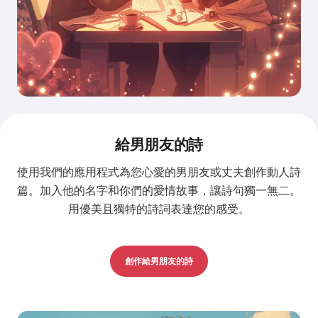
給男朋友的詩
使用我們的應用程式為您心愛的男朋友或丈夫創作動人詩
篇。加入他的名字和你們的愛情故事，讓詩句獨一無二。
用優美且獨特的詩詞表達您的感受。
創作給男朋友的詩