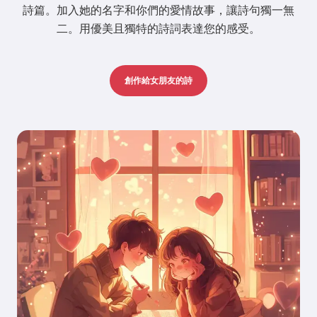
詩篇。加入她的名字和你們的愛情故事，讓詩句獨一無
二。用優美且獨特的詩詞表達您的感受。
創作給女朋友的詩