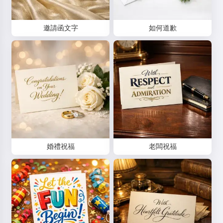
邀請函文字
如何道歉
嗨 👋
我可以創作歌曲、寫詩和祝福語 🥰
婚禮祝福
老闆祝福
立即嘗試
我接受：
服務條款
,
隱私政策
,
退款政策