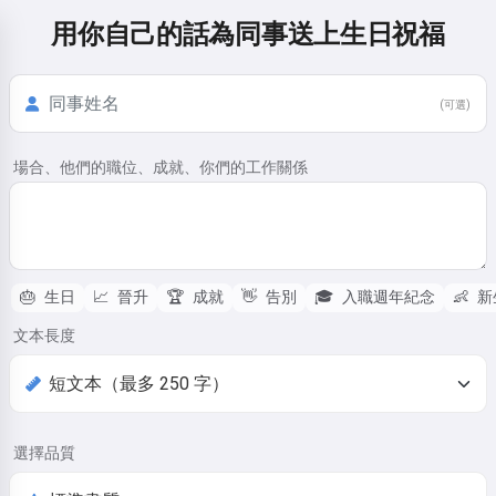
用你自己的話為同事送上生日祝福
(可選)
場合、他們的職位、成就、你們的工作關係
🎂
生日
📈
晉升
🏆
成就
👋
告別
🎓
入職週年紀念
👶
新
文本長度
選擇品質