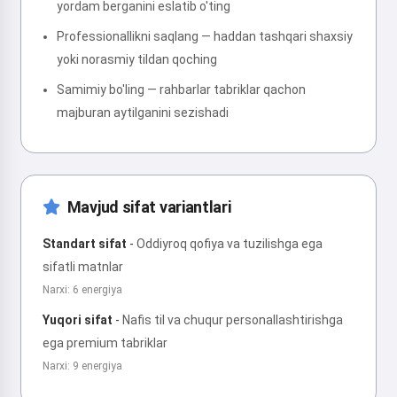
yordam berganini eslatib o'ting
Professionallikni saqlang — haddan tashqari shaxsiy
yoki norasmiy tildan qoching
Samimiy bo'ling — rahbarlar tabriklar qachon
majburan aytilganini sezishadi
Mavjud sifat variantlari
Standart sifat
-
Oddiyroq qofiya va tuzilishga ega
sifatli matnlar
Narxi: 6 energiya
Yuqori sifat
-
Nafis til va chuqur personallashtirishga
ega premium tabriklar
Narxi: 9 energiya