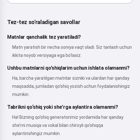
Tez-tez so'raladigan savollar
Matnlar qanchalik tez yaratiladi?
Matn yaratish bir necha soniya vaqt oladi. Siz tanlash uchun
ikkita noyob versiyaga ega bo'lasiz.
Ushbu matnlarni qo'shiqlarim uchun ishlata olamanmi?
Ha, barcha yaratilgan matnlar sizniki va ulardan har qanday
maqsadda, jumladan qo‘shiq yozish uchun foydalanishingiz
mumkin.
Tabrikni qo‘shiq yoki she’rga aylantira olamanmi?
Ha! Bizning qo‘shiq generatorimiz yordamida har qanday
she’rni musiqa va vokal bilan chiroyli qo‘shiqqa
aylantirishingiz mumkin.