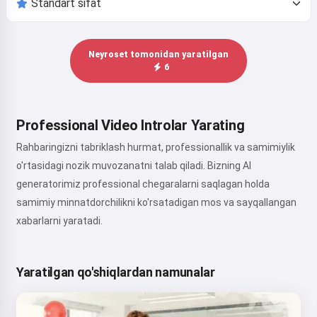
Neyroset tomonidan yaratilgan
6
Professional Video Introlar Yarating
Rahbaringizni tabriklash hurmat, professionallik va samimiylik
o'rtasidagi nozik muvozanatni talab qiladi. Bizning AI
generatorimiz professional chegaralarni saqlagan holda
samimiy minnatdorchilikni ko'rsatadigan mos va sayqallangan
xabarlarni yaratadi.
Yaratilgan qo'shiqlardan namunalar