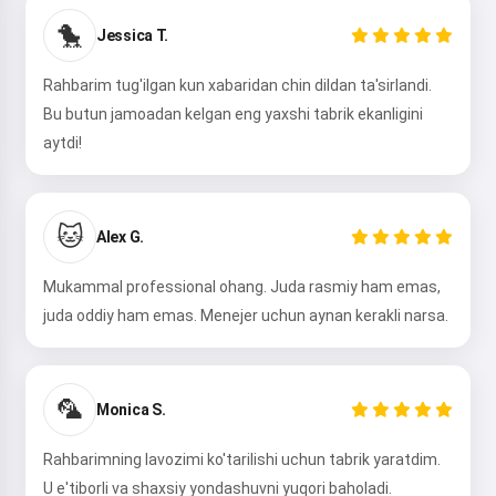
🐤
Jessica T.
Rahbarim tug'ilgan kun xabaridan chin dildan ta'sirlandi.
Bu butun jamoadan kelgan eng yaxshi tabrik ekanligini
aytdi!
🐱
Alex G.
Mukammal professional ohang. Juda rasmiy ham emas,
juda oddiy ham emas. Menejer uchun aynan kerakli narsa.
🦜
Monica S.
Rahbarimning lavozimi ko'tarilishi uchun tabrik yaratdim.
U e'tiborli va shaxsiy yondashuvni yuqori baholadi.