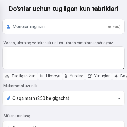
Do'stlar uchun tug'ilgan kun tabriklari
(ixtiyoriy)
Voqea, ularning yetakchilik uslubi, ularda nimalarni qadrlaysiz
🎂
Tug‘ilgan kun
📊
Himoya
🎖️
Yubiley
🏆
Yutuqlar
🎄
Bay
Mukammal uzunlik
Sifatni tanlang