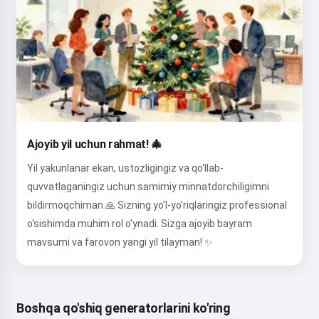
Ajoyib yil uchun rahmat! 🎄
Yil yakunlanar ekan, ustozligingiz va qo'llab-
quvvatlaganingiz uchun samimiy minnatdorchiligimni
bildirmoqchiman 🙏 Sizning yo'l-yo'riqlaringiz professional
o'sishimda muhim rol o'ynadi. Sizga ajoyib bayram
mavsumi va farovon yangi yil tilayman! ✨
Boshqa qo'shiq generatorlarini ko'ring