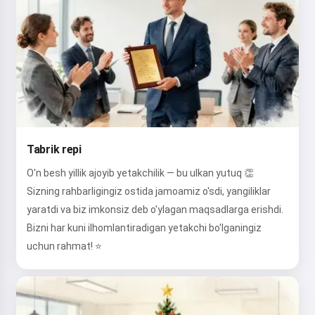
Tabrik repi
O'n besh yillik ajoyib yetakchilik — bu ulkan yutuq 👏
Sizning rahbarligingiz ostida jamoamiz o'sdi, yangiliklar
yaratdi va biz imkonsiz deb o'ylagan maqsadlarga erishdi.
Bizni har kuni ilhomlantiradigan yetakchi bo'lganingiz
uchun rahmat! ⭐