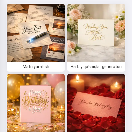
Matn yaratish
Harbiy qo'shiqlar generatori