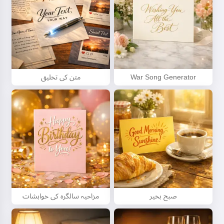
War Song Generator
متن کی تخلیق
صبح بخیر
مزاحیہ سالگرہ کی خواہشات