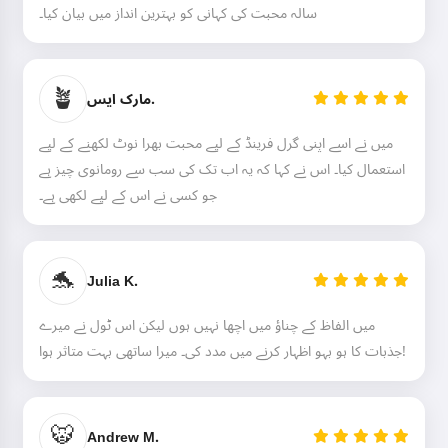
سالہ محبت کی کہانی کو بہترین انداز میں بیان کیا۔
🪴
مارک ایس.
میں نے اسے اپنی گرل فرینڈ کے لیے محبت بھرا نوٹ لکھنے کے لیے
استعمال کیا۔ اس نے کہا کہ یہ اب تک کی سب سے رومانوی چیز ہے
جو کسی نے اس کے لیے لکھی ہے۔
🐬
Julia K.
میں الفاظ کے چناؤ میں اچھا نہیں ہوں لیکن اس ٹول نے میرے
جذبات کا ہو بہو اظہار کرنے میں مدد کی۔ میرا ساتھی بہت متاثر ہوا!
🐯
Andrew M.