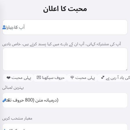
محبت کا اعلان
(اختیاری)
آپ کی مشترکہ کہانی، آپ ان کے بارے میں کیا پسند کرتے ہیں، خاص یادیں
ی یاد آ رہی ہے
💕
پہلی محبت
🌹
حروف سیکھنا
💌
پہلی محبت
❤️
بہترین لمبائی
معیار منتخب کریں