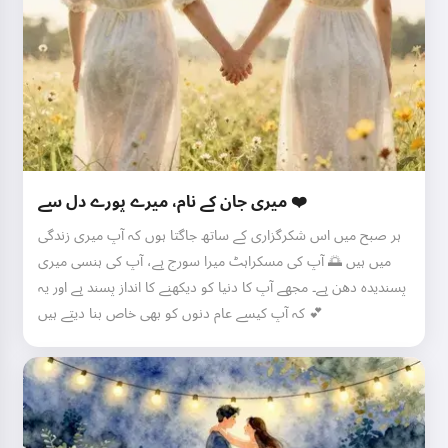
میری جان کے نام، میرے پورے دل سے ❤️
ہر صبح میں اس شکرگزاری کے ساتھ جاگتا ہوں کہ آپ میری زندگی
میں ہیں 🌅 آپ کی مسکراہٹ میرا سورج ہے، آپ کی ہنسی میری
پسندیدہ دھن ہے۔ مجھے آپ کا دنیا کو دیکھنے کا انداز پسند ہے اور یہ
کہ آپ کیسے عام دنوں کو بھی خاص بنا دیتے ہیں 💕