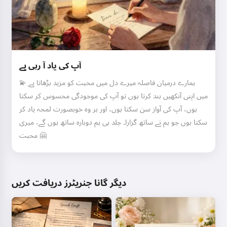
آپ کی یاد آ رہی ہے
ہمارے درمیان فاصلہ میرے دل میں محبت کو مزید بڑھاتا ہے 💫
میں اپنی آنکھیں بند کرتا ہوں تو آپ کی موجودگی محسوس کر سکتا
ہوں، آپ کی آواز سن سکتا ہوں، اور ہر وہ خوبصورت لمحہ یاد کر
سکتا ہوں جو ہم نے ساتھ گزارا۔ جلد ہی ہم دوبارہ ساتھ ہوں گے، میری
محبت 🤗
دیگر گانا جنریٹرز دریافت کریں