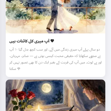
آپ میری کل کائنات ہیں 💖
دو سال پہلے آپ میری زندگی میں آئے، اور سب کچھ بدل گیا ✨ آپ
نے مجھے سکھایا کہ حقیقی محبت کیسی ہوتی ہے — صابر، مہربان،
اور بے لوث۔ میں آپ کی قربت کے بغیر ایک دن کا بھی تصور نہیں کر
سکتا 🌹