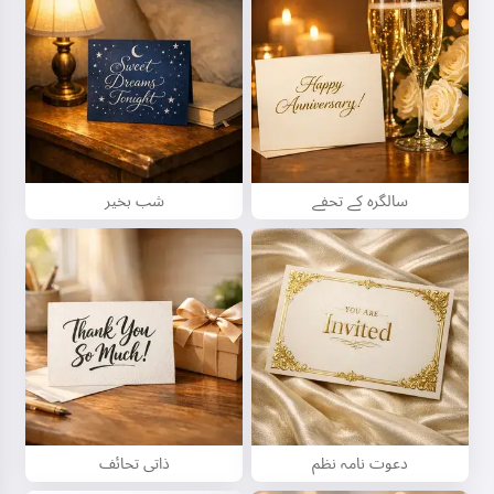
سالگرہ کے تحفے
شب بخیر
دعوت نامہ نظم
ذاتی تحائف