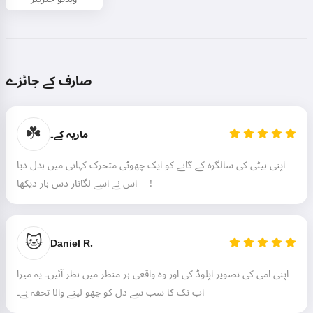
صارف کے جائزے
☘️
ماریہ کے۔
اپنی بیٹی کی سالگرہ کے گانے کو ایک چھوٹی متحرک کہانی میں بدل دیا
— اس نے اسے لگاتار دس بار دیکھا!
🐱
Daniel R.
اپنی امی کی تصویر اپلوڈ کی اور وہ واقعی ہر منظر میں نظر آئیں۔ یہ میرا
اب تک کا سب سے دل کو چھو لینے والا تحفہ ہے۔