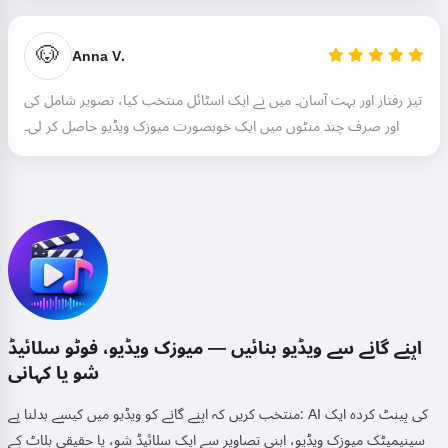
🐶
Anna V.
تیز رفتار اور بہت آسان۔ میں نے ایک اسٹائل منتخب کیا، تصویر شامل کی
اور صرف چند منٹوں میں ایک خوبصورت میوزک ویڈیو حاصل کر لی۔
ہیلو 👋
میں گانے بنا سکتا ہوں، نظمیں اور
مبارکبادیں لکھ سکتا ہوں 🥰
آزمائیں
اپنے گانے سے ویڈیو بنائیں — میوزک ویڈیو، فوٹو سلائیڈ
شو یا کہانی
,
سروس کی شرائط
میں قبول کرتا ہوں:
منتخب کریں کہ اپنے گانے کو ویڈیو میں کیسے بدلنا ہے: AI کی پینٹ کردہ ایک
,
پرائیویسی پالیسی
رقم کی واپسی کی پالیسی
سینیمیٹک میوزک ویڈیو، اپنی تصاویر سے ایک سلائیڈ شو، یا حقیقی پلاٹ کے