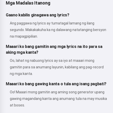
Mga Madalas Itanong
Gaano kabilis ginagawa ang lyrics?
Ang paggawa ng lyrics ay tumatagal lamang ng ilang
segundo. Makakakuha ka ng dalawang natatanging bersyon
na mapagpipilian.
Maaari ko bang gamitin ang mga lyrics na ito para sa
aking mga kanta?
Oo, lahat ng nabuong lyrics ay sa iyo at maaari mong
gamitin para sa anumang layunin, kabilang ang pag-record
ng mga kanta.
Maaari ko bang gawing kanta o tula ang isang pagbati?
Oo! Maaari mong gamitin ang aming song generator upang
gawing magandang kanta ang anumang tula na may musika
at boses.