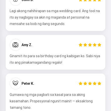
Lagi akong nahihirapan sa mga wedding card. Ang tool na
ito ay nagbigay sa akin ng maganda at personal na
mensahe sa loob ng ilang segundo.
🦁
Amy Z.
Ginamit ito para sa birthday card ng kaibigan ko. Sabi niya
ito ang pinakamagandang regalo!
🐯
Peter K.
Gumawa ng mga pagbati sa kasal para sa aking
kasamahan. Propesyonal ngunit mainit — eksaktong
tamang tono.