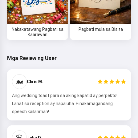
Tinatanggap ko ang:
Mga Tuntunin ng Serbisyo
,
Patakaran sa Privacy
,
Patakaran sa Refund
Nakakatawang Pagbati sa
Pagbati mula sa Bisita
Kaarawan
Mga Review ng User
🐋
Chris M.
Ang wedding toast para sa aking kapatid ay perpekto!
Lahat sa reception ay napaluha. Pinakamagandang
speech kailanman!
🌸
John D.