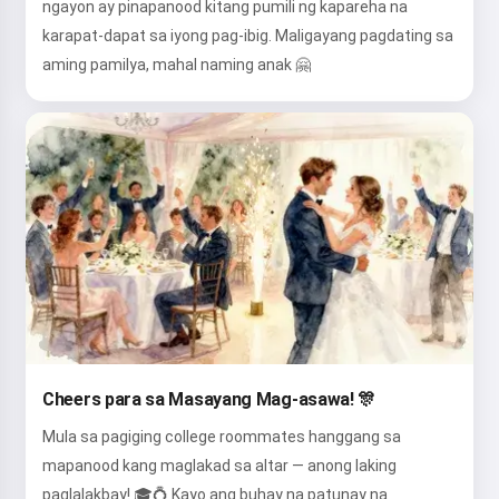
ngayon ay pinapanood kitang pumili ng kapareha na
karapat-dapat sa iyong pag-ibig. Maligayang pagdating sa
aming pamilya, mahal naming anak 🤗
Cheers para sa Masayang Mag-asawa! 🎊
Mula sa pagiging college roommates hanggang sa
mapanood kang maglakad sa altar — anong laking
paglalakbay! 🎓💍 Kayo ang buhay na patunay na