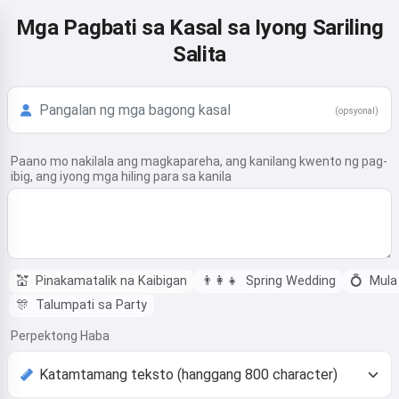
Mga Pagbati sa Kasal sa Iyong Sariling
Salita
(opsyonal)
Paano mo nakilala ang magkapareha, ang kanilang kwento ng pag-
ibig, ang iyong mga hiling para sa kanila
💒
Pinakamatalik na Kaibigan
👨‍👩‍👧
Spring Wedding
💍
Mula
🎊
Talumpati sa Party
Perpektong Haba