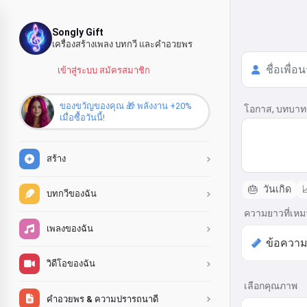
Songly Gift
เครื่องสร้างเพลง บทกวี และคำอวยพร
เข้าสู่ระบบ
·
สมัครสมาชิก
ของขวัญของคุณ 🎁 พลังงาน +20%
โอกาส, บทบาท
เมื่อซื้อวันนี้!
สร้าง
🎂
วันเกิด

บทกวีของฉัน
ความยาวที่เห
เพลงของฉัน
วิดีโอของฉัน
เลือกคุณภาพ
คำอวยพร & ความปรารถนาดี