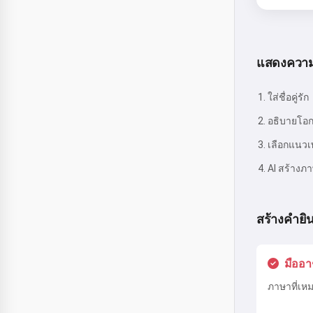
แสดงความย
ใส่ชื่อคู่รัก
อธิบายโอ
เลือกแนวเ
AI สร้างภ
สร้างคำยิน
มืออา
ภาษาที่เห