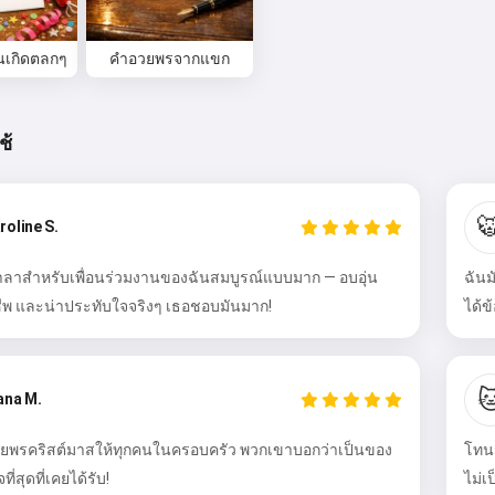
นเกิดตลกๆ
คำอวยพรจากแขก
ช้

roline S.
ลาสำหรับเพื่อนร่วมงานของฉันสมบูรณ์แบบมาก — อบอุ่น
ฉันม
ชีพ และน่าประทับใจจริงๆ เธอชอบมันมาก!
ได้ข
สวัสดี 👋
ฉันสามารถแต่งเพลง เขียนกลอน และ

ana M.
คำอวยพรได้ 🥰
ยพรคริสต์มาสให้ทุกคนในครอบครัว พวกเขาบอกว่าเป็นของ
โทนเ
ที่สุดที่เคยได้รับ!
ไม่เ