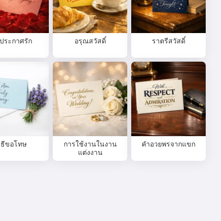
ประกาศรัก
อรุณสวัสดิ์
ราตรีสวัสดิ์
ิธีขอโทษ
การใช้งานในงาน
คำอวยพรจากแขก
แต่งงาน