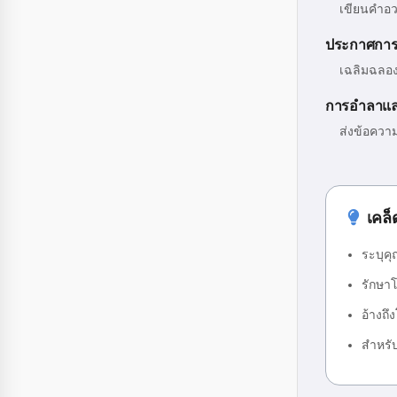
เขียนคำอวย
ประกาศการเ
เฉลิมฉลอง
การอำลาแล
ส่งข้อความ
เคล็
ระบุค
รักษา
อ้างถ
สำหรั