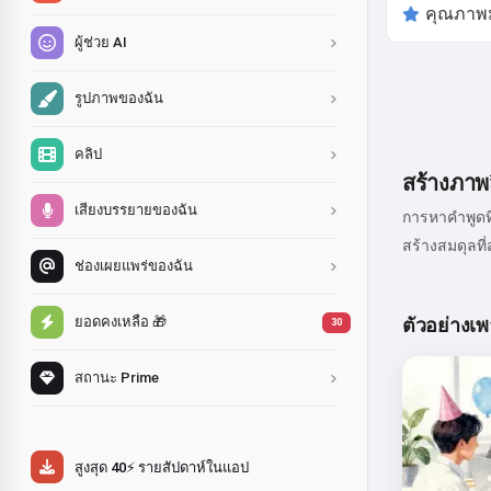
ผู้ช่วย AI
รูปภาพของฉัน
คลิป
สร้างภาพ
เสียงบรรยายของฉัน
การหาคำพูดที
สร้างสมดุลที
ช่องเผยแพร่ของฉัน
ยอดคงเหลือ 🎁
ตัวอย่างเพล
30
สถานะ Prime
สูงสุด 40⚡ รายสัปดาห์ในแอป